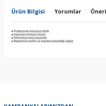
Ürün Bilgisi
Yorumlar
Öneri
● Profesyonel koruyucu dizlik
● Aşınmayı önleyen dizayn
● Delinmeye karşı dayanıklı
● Maksimum konfor ve hareket serbestliği sağlar
Bu ürünün fiyat bilgisi, resim, ürün açıklamalarında ve diğer konul
Görüş ve önerileriniz için teşekkür ederiz.
Ürün resmi kalitesiz, bozuk veya görüntülenemiyor.
Ürün açıklamasında eksik bilgiler bulunuyor.
Ürün bilgilerinde hatalar bulunuyor.
Ürün fiyatı diğer sitelerden daha pahalı.
Bu ürüne benzer farklı alternatifler olmalı.