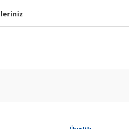
leriniz
arda yetersiz gördüğünüz noktaları öneri formunu kullanarak tarafımıza ilet
Bu ürüne ilk yorumu siz yapın!
Yorum Yaz