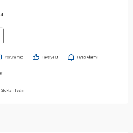
34
Yorum Yaz
Tavsiye Et
Fiyatı Alarmı
ır
Stoktan Teslim