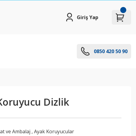
Giriş Yap
0850 420 50 90
Koruyucu Dizlik
aat ve Ambalaj
,
Ayak Koruyucular