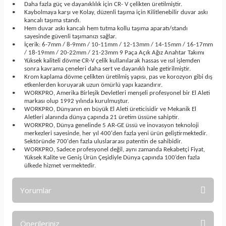
•
Daha fazla güç ve dayanıklılık için CR- V çelikten üretilmiştir.
•
Kaybolmaya karşı ve Kolay, düzenli taşıma için Kilitlenebilir duvar askı
kancalı taşıma standı.
•
Hem duvar askı kancalı hem tutma kollu taşıma aparatı/standı
sayesinde güvenli taşımanızı sağlar.
•
İçerik: 6-7mm / 8-9mm / 10-11mm / 12-13mm / 14-15mm / 16-17mm
/ 18-19mm / 20-22mm / 21-23mm 9 Paça Açık Ağız Anahtar Takımı
•
Yüksek kaliteli dövme CR-V çelik kullanılarak hassas ve ısıl işlemden
sonra kavrama çeneleri daha sert ve dayanıklı hale getirilmiştir.
•
Krom kaplama dövme çelikten üretilmiş yapısı, pas ve korozyon gibi dış
etkenlerden koruyarak uzun ömürlü yapı kazandırır.
•
WORKPRO, Amerika Birleşik Devletleri menşeli profesyonel bir El Aleti
markası olup 1992 yılında kurulmuştur.
•
WORKPRO, Dünyanın en büyük El Aleti üreticisidir ve Mekanik El
Aletleri alanında dünya çapında 21 üretim üssüne sahiptir.
•
WORKPRO, Dünya genelinde 5 AR-GE üssü ve inovasyon teknoloji
merkezleri sayesinde, her yıl 400'den fazla yeni ürün geliştirmektedir.
Sektöründe 700'den fazla uluslararası patentin de sahibidir.
•
WORKPRO, Sadece profesyonel değil, aynı zamanda Rekabetçi Fiyat,
Yüksek Kalite ve Geniş Ürün Çeşidiyle Dünya çapında 100’den fazla
ülkede hizmet vermektedir.
Yorumlar
Önerileriniz