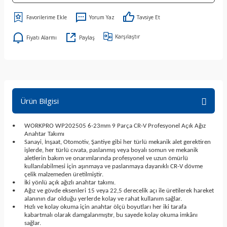
Yorum Yaz
Tavsiye Et
Karşılaştır
Fiyatı Alarmı
Paylaş
Ürün Bilgisi
•
WORKPRO WP202505 6-23mm 9 Parça CR-V Profesyonel Açık Ağız
Anahtar Takımı
•
Sanayi, İnşaat, Otomotiv, Şantiye gibi her türlü mekanik alet gerektiren
işlerde, her türlü cıvata, paslanmış veya boyalı somun ve mekanik
aletlerin bakım ve onarımlarında profesyonel ve uzun ömürlü
kullanılabilmesi için aşınmaya ve paslanmaya dayanıklı CR-V dövme
çelik malzemeden üretilmiştir.
•
İki yönlü açık ağızlı anahtar takımı.
•
Ağız ve gövde eksenleri 15 veya 22,5 derecelik açı ile üretilerek hareket
alanının dar olduğu yerlerde kolay ve rahat kullanım sağlar.
•
Hızlı ve kolay okuma için anahtar ölçü boyutları her iki tarafa
kabartmalı olarak damgalanmıştır, bu sayede kolay okuma imkânı
sağlar.