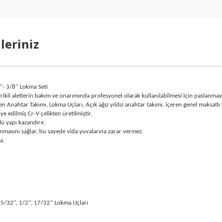
leriniz
 3/8’’ Lokma Seti
ktrikli aletlerin bakım ve onarımında profesyonel olarak kullanılabilmesi için paslanm
en Anahtar Takımı, Lokma Uçları, Açık ağız yıldız anahtar takımı, içeren genel maksatl
 edilmiş Cr-V çelikten üretilmiştir.
ü yapı kazandırır.
nmasını sağlar, bu sayede vida yuvalarına zarar vermez.
a.
, 15/32’’, 1/2’’, 17/32’’ Lokma Uçları