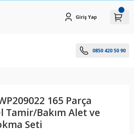
Giriş Yap
0850 420 50 90
P209022 165 Parça
l Tamir/Bakım Alet ve
 Lokma Seti