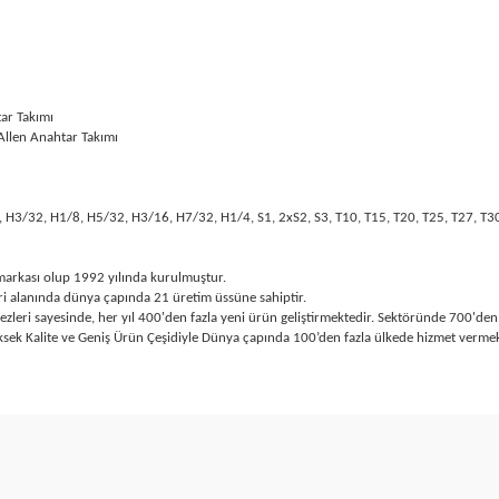
tar Takımı
nç Allen Anahtar Takımı
 H3/32, H1/8, H5/32, H3/16, H7/32, H1/4, S1, 2xS2, S3, T10, T15, T20, T25, T27, T30
markası olup 1992 yılında kurulmuştur.
ri alanında dünya çapında 21 üretim üssüne sahiptir.
i sayesinde, her yıl 400'den fazla yeni ürün geliştirmektedir. Sektöründe 700'den fa
ek Kalite ve Geniş Ürün Çeşidiyle Dünya çapında 100’den fazla ülkede hizmet vermek
arda yetersiz gördüğünüz noktaları öneri formunu kullanarak tarafımıza ilet
Bu ürüne ilk yorumu siz yapın!
Yorum Yaz