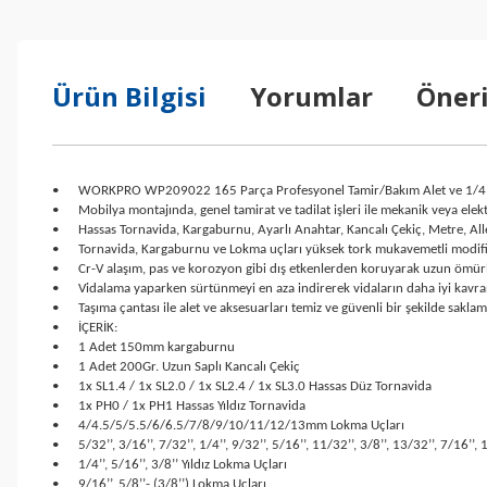
Ürün Bilgisi
Yorumlar
Öneri
•
WORKPRO WP209022 165 Parça Profesyonel Tamir/Bakım Alet ve 1/4’’-
•
Mobilya montajında, genel tamirat ve tadilat işleri ile mekanik veya ele
•
Hassas Tornavida, Kargaburnu, Ayarlı Anahtar, Kancalı Çekiç, Metre, All
•
Tornavida, Kargaburnu ve Lokma uçları yüksek tork mukavemetli modifiye
•
Cr-V alaşım, pas ve korozyon gibi dış etkenlerden koruyarak uzun ömürl
•
Vidalama yaparken sürtünmeyi en aza indirerek vidaların daha iyi kavra
•
Taşıma çantası ile alet ve aksesuarları temiz ve güvenli bir şekilde saklam
•
İÇERİK:
•
1 Adet 150mm kargaburnu
•
1 Adet 200Gr. Uzun Saplı Kancalı Çekiç
•
1x SL1.4 / 1x SL2.0 / 1x SL2.4 / 1x SL3.0 Hassas Düz Tornavida
•
1x PH0 / 1x PH1 Hassas Yıldız Tornavida
•
4/4.5/5/5.5/6/6.5/7/8/9/10/11/12/13mm Lokma Uçları
•
5/32’’, 3/16’’, 7/32’’, 1/4’’, 9/32’’, 5/16’’, 11/32’’, 3/8’’, 13/32’’, 7/16’’
•
1/4’’, 5/16’’, 3/8’’ Yıldız Lokma Uçları
•
9/16’’, 5/8’’- (3/8’’) Lokma Uçları