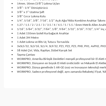
•
14mm, 16mm (3/8’’) Lokma Uçları
•
3/8’’- 1/4’’ Dönüştürücü
•
3/8’’ x 3’’ Uzatma Şaft
•
3/8’’ Cırcır Lokma Kolu
•
1/4’’, 5/16’’, 3/8’’, 7/16’’, 1/2’’ Açık Ağız/Yıldız Kombine Anahtar Takımı
•
1.27 / 1.5 / 2 / 2.5 / 3 / 3.5 / 4 / 4.5 / 5 / 5.5 / 6mm Metrik Allen Anah
•
1/16’’, 5/64’’, 3/32’’, 7/64’’, 1/8’’, 9/64’’, 5/32’’, 3/16’’, 7/32’’, 1/4’’ i
•
1 Adet 150mm İzoleli Kurbağacık Anahtar
•
1 Adet 3M Metre
•
1 Adet Lokma ve Bits Uç Tutucu Tornavida
•
3xSL5/32, SL3/16, SL1/4, SL9/32, PZ1, PZ2, PZ3, PH0, PH1, 4xPH2, PH3,
•
58 Adet Çivi, Vida, Raptiye, Dübel Karışık Set
•
Taşıma Çantası
•
WORKPRO, Amerika Birleşik Devletleri menşeli profesyonel bir El Aleti 
•
WORKPRO, Dünyanın en büyük El Aleti üreticisidir ve Mekanik El Aletle
•
WORKPRO, Dünya genelinde 5 AR-GE üssü ve inovasyon teknoloji merkezler
•
WORKPRO, Sadece profesyonel değil, aynı zamanda Rekabetçi Fiyat, Yüks
Bu ürünün fiyat bilgisi, resim, ürün açıklamalarında ve diğer konul
Görüş ve önerileriniz için teşekkür ederiz.
Ürün resmi kalitesiz, bozuk veya görüntülenemiyor.