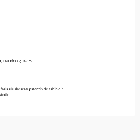
, T40 Bits Uç Takımı
zla uluslararası patentin de sahibidir.
tedir.
ebilirsiniz.