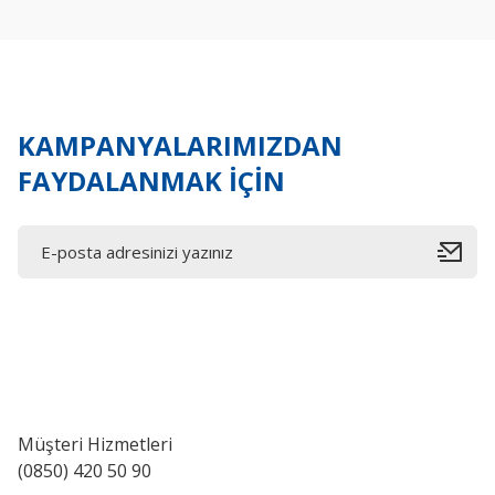
Ürün açıklamasında eksik bilgiler bulunuyor.
Ürün bilgilerinde hatalar bulunuyor.
Ürün fiyatı diğer sitelerden daha pahalı.
Bu ürüne benzer farklı alternatifler olmalı.
KAMPANYALARIMIZDAN
FAYDALANMAK İÇİN
Müşteri Hizmetleri
(0850) 420 50 90