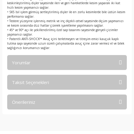
keskinleştirilmiş dişler sayesinde ileri ve geri hareketlerde kesim yaparak iki kat
hızlı kesim yapmanızı sağlar.
• SK5 Isıl işlem görmüş sertleştirilmiş dişler ile en zorlu kesimlerde bile üstün kesim
performansı sağlar.
• Testere yüzeyine işlenmiş metrik ve inç ölçekli cetvel sayesinde ölçüm yapmanızı
ve kesim sırasında düz hatlar çizerek işaretleme yapılmasını sağlar.
• 45° ve 90° açı ile şekillendirilmiş özel sap tasarımı sayesinde gönyeli çizimler
yapmanızı sağlar.
• Patentli ANTI-SHOCK™ Avuç içini terletmeyen ve titreşim emici kauçuk kaplı
tutma sapı sayesinde uzun süreli çalışmalarda avuç içine zarar vermez el ve bilek
sağlığınızı korumanızı sağlar.
Yorumlar
Taksit Seçenekleri
Bu ürüne ilk yorumu siz yapın!
Önerileriniz
Yorum Yaz
Bu ürünün fiyat bilgisi, resim, ürün açıklamalarında ve diğer
konularda yetersiz gördüğünüz noktaları öneri formunu
kullanarak tarafımıza iletebilirsiniz.