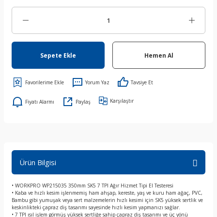
Sepete Ekle
Hemen Al
Yorum Yaz
Tavsiye Et
Karşılaştır
Fiyatı Alarmı
Paylaş
Ürün Bilgisi
• WORKPRO WP215035 350mm SK5 7 TPI Ağır Hizmet Tipi El Testeresi
• Kaba ve hızlı kesim işlenmemiş ham ahşap, kereste, yaş ve kuru ham ağaç, PVC,
Bambu gibi yumuşak veya sert malzemelerin hızlı kesimi için SK5 yüksek sertlik ve
keskinlikteki çapraz diş tasarımı sayesinde hızlı kesim yapmanızı sağlar.
• 7 TPI ısıl işlem görmüş yüksek sertliğe sahip çapraz diş tasarımı ve üç yönü