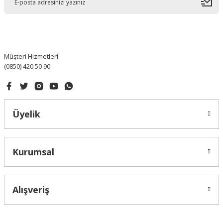
Ürün bilgilerinde hatalar bulunuyor.
Ürün fiyatı diğer sitelerden daha pahalı.
Bu ürüne benzer farklı alternatifler olmalı.
Müşteri Hizmetleri
(0850) 420 50 90
Gönder
Üyelik
Kurumsal
Alışveriş