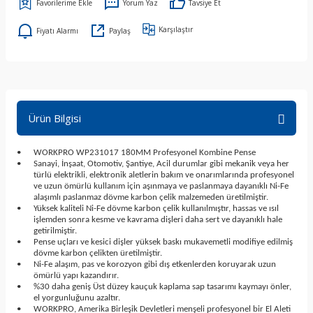
Yorum Yaz
Tavsiye Et
Karşılaştır
Fiyatı Alarmı
Paylaş
Ürün Bilgisi
•
WORKPRO WP231017 180MM Profesyonel Kombine Pense
•
Sanayi, İnşaat, Otomotiv, Şantiye, Acil durumlar gibi mekanik veya her
türlü elektrikli, elektronik aletlerin bakım ve onarımlarında profesyonel
ve uzun ömürlü kullanım için aşınmaya ve paslanmaya dayanıklı Ni-Fe
alaşımlı paslanmaz dövme karbon çelik malzemeden üretilmiştir.
•
Yüksek kaliteli Ni-Fe dövme karbon çelik kullanılmıştır, hassas ve ısıl
işlemden sonra kesme ve kavrama dişleri daha sert ve dayanıklı hale
getirilmiştir.
•
Pense uçları ve kesici dişler yüksek baskı mukavemetli modifiye edilmiş
dövme karbon çelikten üretilmiştir.
•
Ni-Fe alaşım, pas ve korozyon gibi dış etkenlerden koruyarak uzun
ömürlü yapı kazandırır.
•
%30 daha geniş Üst düzey kauçuk kaplama sap tasarımı kaymayı önler,
el yorgunluğunu azaltır.
•
WORKPRO, Amerika Birleşik Devletleri menşeli profesyonel bir El Aleti