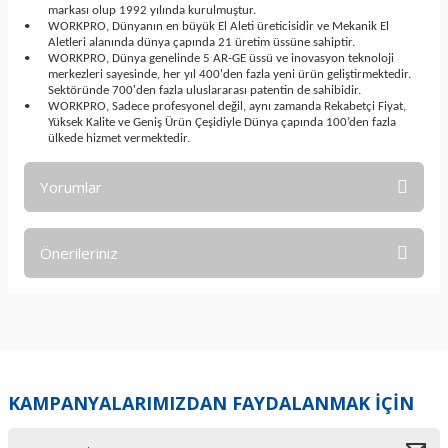
markası olup 1992 yılında kurulmuştur.
•
WORKPRO, Dünyanın en büyük El Aleti üreticisidir ve Mekanik El
Aletleri alanında dünya çapında 21 üretim üssüne sahiptir.
•
WORKPRO, Dünya genelinde 5 AR-GE üssü ve inovasyon teknoloji
merkezleri sayesinde, her yıl 400'den fazla yeni ürün geliştirmektedir.
Sektöründe 700'den fazla uluslararası patentin de sahibidir.
•
WORKPRO, Sadece profesyonel değil, aynı zamanda Rekabetçi Fiyat,
Yüksek Kalite ve Geniş Ürün Çeşidiyle Dünya çapında 100’den fazla
ülkede hizmet vermektedir.
Yorumlar
Önerileriniz
Bu ürüne ilk yorumu siz yapın!
Bu ürünün fiyat bilgisi, resim, ürün açıklamalarında ve diğer
konularda yetersiz gördüğünüz noktaları öneri formunu
Yorum Yaz
kullanarak tarafımıza iletebilirsiniz.
Görüş ve önerileriniz için teşekkür ederiz.
KAMPANYALARIMIZDAN FAYDALANMAK İÇİN
Ürün resmi kalitesiz, bozuk veya görüntülenemiyor.
Ürün açıklamasında eksik bilgiler bulunuyor.