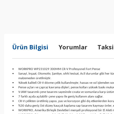
Ürün Bilgisi
Yorumlar
Taksi
•
WORKPRO WP231029 300MM CR-V Profesyonel Fort Pense
•
Sanayi, İnşaat, Otomotiv, Şantiye, sıhhi tesisat, Acil durumlar gibi h
malzemeden üretilmiştir.
•
Yüksek kaliteli CR-V dövme çelik kullanılmıştır, hassas ve ısıl işlemden so
•
Pense uçları ve çapraz kavrama dişleri, pense kolları yüksek baskı muka
•
V-JAW tasarımlı çene tasarımı sayesinde cıvata ve somunlara karşı üstü
•
7 farklı açıda açılabilir çene yapısı ile geniş kullanım alanı sağlar.
•
CR-V çelikten üretilmiş yapısı, pas ve korozyon gibi dış etkenlerden ko
•
%30 daha geniş Üst düzey kauçuk kaplama sap tasarımı kaymayı önler, e
•
WORKPRO, Amerika Birleşik Devletleri menşeli profesyonel bir El Aleti 