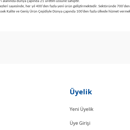
ri alanında dünya çapında 21 üretim üssüne sahiptir.
i sayesinde, her yıl 400'den fazla yeni ürün geliştirmektedir. Sektöründe 700'den fa
ek Kalite ve Geniş Ürün Çeşidiyle Dünya çapında 100’den fazla ülkede hizmet vermek
arda yetersiz gördüğünüz noktaları öneri formunu kullanarak tarafımıza ilet
Bu ürüne ilk yorumu siz yapın!
Yorum Yaz
Üyelik
Yeni Üyelik
Gönder
Üye Girişi