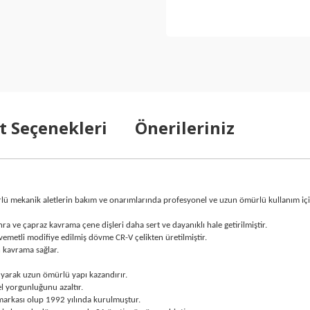
t Seçenekleri
Önerileriniz
er türlü mekanik aletlerin bakım ve onarımlarında profesyonel ve uzun ömürlü kullanı
nra ve çapraz kavrama çene dişleri daha sert ve dayanıklı hale getirilmiştir.
vemetli modifiye edilmiş dövme CR-V çelikten üretilmiştir.
n kavrama sağlar.
ruyarak uzun ömürlü yapı kazandırır.
l yorgunluğunu azaltır.
markası olup 1992 yılında kurulmuştur.