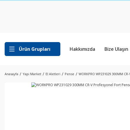
Ürün Grupları
Hakkımızda
Bize Ulaşın
Anasayfa
Yapı Market
El Aletleri
Pense
WORKPRO WP231029 300MM CR-V 