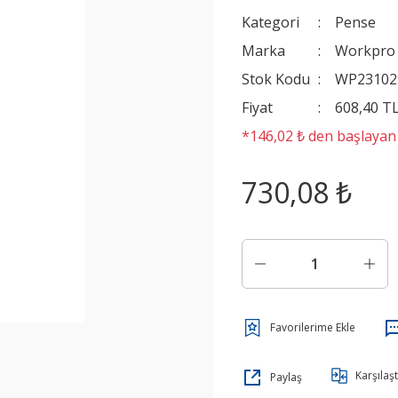
Kategori
Pense
Marka
Workpro
Stok Kodu
WP23102
Fiyat
608,40 T
*146,02 ₺ den başlayan t
730,08 ₺
Karşılaşt
Paylaş