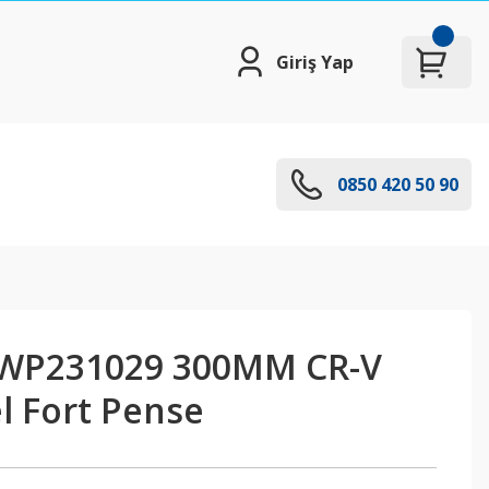
Giriş Yap
0850 420 50 90
P231029 300MM CR-V
l Fort Pense