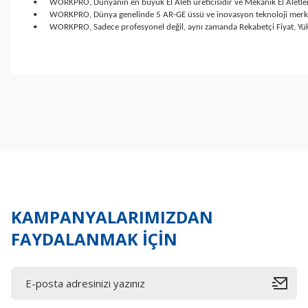
•
WORKPRO, Dünyanın en büyük El Aleti üreticisidir ve Mekanik El Aletle
•
WORKPRO, Dünya genelinde 5 AR-GE üssü ve inovasyon teknoloji merkezler
•
WORKPRO, Sadece profesyonel değil, aynı zamanda Rekabetçi Fiyat, Yüks
Bu ürünün fiyat bilgisi, resim, ürün açıklamalarında ve diğer konul
Görüş ve önerileriniz için teşekkür ederiz.
Ürün resmi kalitesiz, bozuk veya görüntülenemiyor.
Ürün açıklamasında eksik bilgiler bulunuyor.
Ürün bilgilerinde hatalar bulunuyor.
Ürün fiyatı diğer sitelerden daha pahalı.
Bu ürüne benzer farklı alternatifler olmalı.
KAMPANYALARIMIZDAN
FAYDALANMAK İÇİN