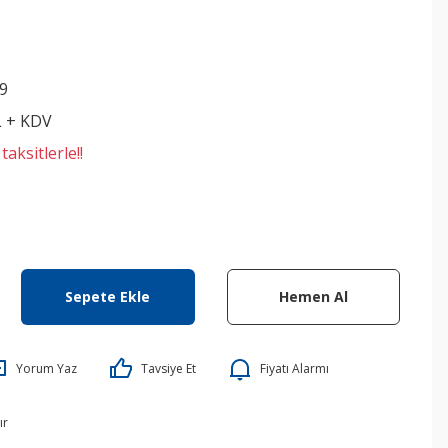
9
L + KDV
aksitlerle!!
Sepete Ekle
Hemen Al
Yorum Yaz
Tavsiye Et
Fiyatı Alarmı
ır