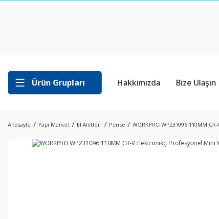
Ürün Grupları
Hakkımızda
Bize Ulaşın
Anasayfa
Yapı Market
El Aletleri
Pense
WORKPRO WP231096 110MM CR-V El