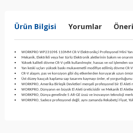
Ürün Bilgisi
Yorumlar
Öneri
•
WORKPRO WP231096 110MM CR-V Elektronikçi Profesyonel Mini Yan 
•
Mekanik, Elektrikli veya her türlü Elektronik aletlerinin bakım ve on
•
Yüksek kaliteli dövme CR-V çelik kullanılmıştır, hassas ve ısıl işlemden s
•
Yan keski uçları yüksek baskı mukavemetli modifiye edilmiş dövme CR-V ç
•
CR-V alaşım, pas ve korozyon gibi dış etkenlerden koruyarak uzun ömürl
•
Üst düzey kauçuk kaplama sap tasarımı kaymayı önler, el yorgunluğunu a
•
WORKPRO, Amerika Birleşik Devletleri menşeli profesyonel bir El Aleti 
•
WORKPRO, Dünyanın en büyük El Aleti üreticisidir ve Mekanik El Aletle
•
WORKPRO, Dünya genelinde 5 AR-GE üssü ve inovasyon teknoloji merkezler
•
WORKPRO, Sadece profesyonel değil, aynı zamanda Rekabetçi Fiyat, Yüks
Bu ürünün fiyat bilgisi, resim, ürün açıklamalarında ve diğer konul
Görüş ve önerileriniz için teşekkür ederiz.