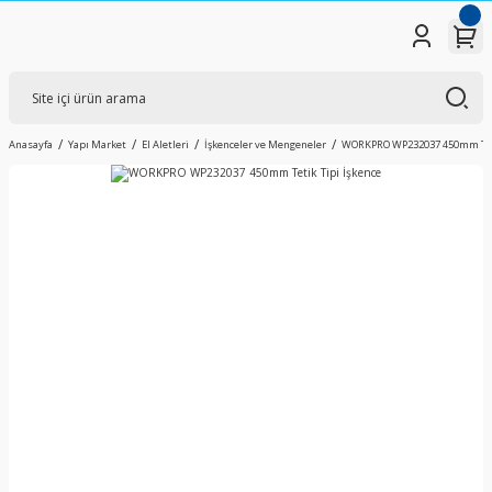
Anasayfa
Yapı Market
El Aletleri
İşkenceler ve Mengeneler
WORKPRO WP232037 450mm Teti