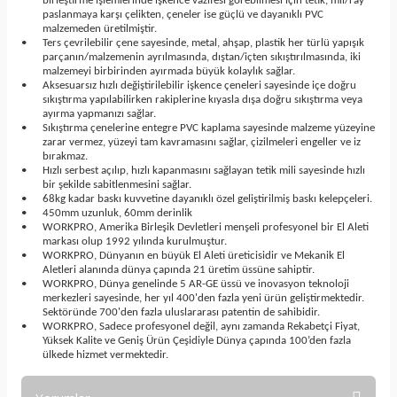
birleştirme işlemlerinde işkence vazifesi görebilmesi için tetik, mil/ray
paslanmaya karşı çelikten, çeneler ise güçlü ve dayanıklı PVC
malzemeden üretilmiştir.
•
Ters çevrilebilir çene sayesinde, metal, ahşap, plastik her türlü yapışık
parçanın/malzemenin ayrılmasında, dıştan/içten sıkıştırılmasında, iki
malzemeyi birbirinden ayırmada büyük kolaylık sağlar.
•
Aksesuarsız hızlı değiştirilebilir işkence çeneleri sayesinde içe doğru
sıkıştırma yapılabilirken rakiplerine kıyasla dışa doğru sıkıştırma veya
ayırma yapmanızı sağlar.
•
Sıkıştırma çenelerine entegre PVC kaplama sayesinde malzeme yüzeyine
zarar vermez, yüzeyi tam kavramasını sağlar, çizilmeleri engeller ve iz
bırakmaz.
•
Hızlı serbest açılıp, hızlı kapanmasını sağlayan tetik mili sayesinde hızlı
bir şekilde sabitlenmesini sağlar.
•
68kg kadar baskı kuvvetine dayanıklı özel geliştirilmiş baskı kelepçeleri.
•
450mm uzunluk, 60mm derinlik
•
WORKPRO, Amerika Birleşik Devletleri menşeli profesyonel bir El Aleti
markası olup 1992 yılında kurulmuştur.
•
WORKPRO, Dünyanın en büyük El Aleti üreticisidir ve Mekanik El
Aletleri alanında dünya çapında 21 üretim üssüne sahiptir.
•
WORKPRO, Dünya genelinde 5 AR-GE üssü ve inovasyon teknoloji
merkezleri sayesinde, her yıl 400'den fazla yeni ürün geliştirmektedir.
Sektöründe 700'den fazla uluslararası patentin de sahibidir.
•
WORKPRO, Sadece profesyonel değil, aynı zamanda Rekabetçi Fiyat,
Yüksek Kalite ve Geniş Ürün Çeşidiyle Dünya çapında 100’den fazla
ülkede hizmet vermektedir.