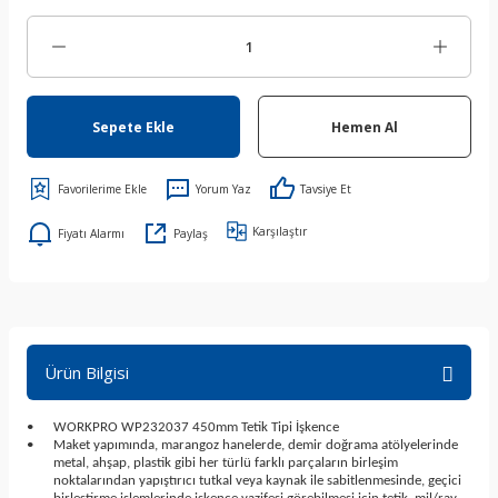
Sepete Ekle
Hemen Al
Yorum Yaz
Tavsiye Et
Karşılaştır
Fiyatı Alarmı
Paylaş
Ürün Bilgisi
•
WORKPRO WP232037 450mm Tetik Tipi İşkence
•
Maket yapımında, marangoz hanelerde, demir doğrama atölyelerinde
metal, ahşap, plastik gibi her türlü farklı parçaların birleşim
noktalarından yapıştırıcı tutkal veya kaynak ile sabitlenmesinde, geçici