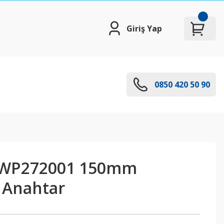
Giriş Yap
0850 420 50 90
WP272001 150mm
 Anahtar