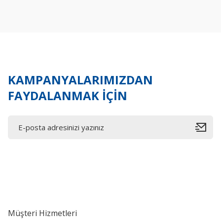
Ürün resmi kalitesiz, bozuk veya görüntülenemiyor.
Ürün açıklamasında eksik bilgiler bulunuyor.
Ürün bilgilerinde hatalar bulunuyor.
Ürün fiyatı diğer sitelerden daha pahalı.
Bu ürüne benzer farklı alternatifler olmalı.
KAMPANYALARIMIZDAN
FAYDALANMAK İÇİN
Müşteri Hizmetleri