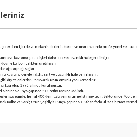
leriniz
alet gerektiren işlerde ve mekanik aletlerin bakım ve onarımlarında profesyonel ve uz
 sonra ve kavrama çene dişleri daha sert ve dayanıklı hale getirilmiştir.
dövme karbon çelikten üretilmiştir.
r ağız açıklığı sağlar.
nra kavrama çeneleri daha sert ve dayanıklı hale getirilmiştir.
gibi dış etkenlerden koruyarak uzun ömürlü yapı kazandırır.
markası olup 1992 yılında kurulmuştur.
ri alanında dünya çapında 21 üretim üssüne sahiptir.
i sayesinde, her yıl 400'den fazla yeni ürün geliştirmektedir. Sektöründe 700'den fa
ek Kalite ve Geniş Ürün Çeşidiyle Dünya çapında 100’den fazla ülkede hizmet vermek
arda yetersiz gördüğünüz noktaları öneri formunu kullanarak tarafımıza ilet
Bu ürüne ilk yorumu siz yapın!