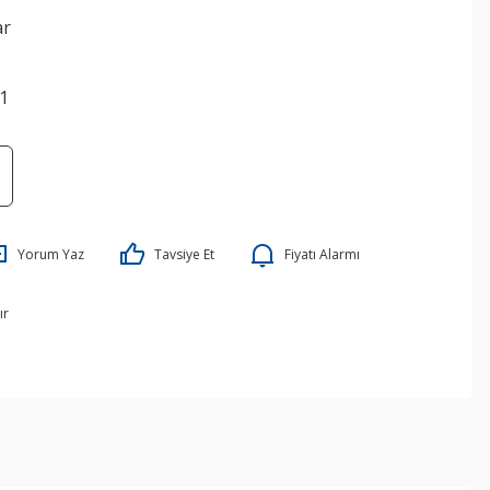
ar
1
Yorum Yaz
Tavsiye Et
Fiyatı Alarmı
ır