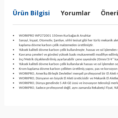
Ürün Bilgisi
Yorumlar
Öneri
•
WORKPRO WP272001 150mm Kurbağacık Anahtar
•
Sanayi, İnşaat, Otomotiv, Şantiye, sıhhi tesisat gibi her türlü mekanik 
kaplama dövme karbon çelik malzemeden üretilmiştir.
•
Yüksek kaliteli dövme karbon çelik kullanılmıştır, hassas ve ısıl işlemden
•
Kavrama çeneleri ve gövdesi yüksek baskı mukavemetli modifiye edilmiş 
•
İnç/Metrik ölçeklendirilmiş ayarlanabilir çene sayesinde 20mm/3/4’’ kada
•
Yüksek kaliteli dövme karbon çelik kullanılarak hassas ve ısıl işlemden so
•
Krom kaplama dövme karbon çelikten üretilmiş yapısı, pas ve korozyon 
•
WORKPRO, Amerika Birleşik Devletleri menşeli profesyonel bir El Aleti 
•
WORKPRO, Dünyanın en büyük El Aleti üreticisidir ve Mekanik El Aletle
•
WORKPRO, Dünya genelinde 5 AR-GE üssü ve inovasyon teknoloji merkezler
•
WORKPRO, Sadece profesyonel değil, aynı zamanda Rekabetçi Fiyat, Yüks
Bu ürünün fiyat bilgisi, resim, ürün açıklamalarında ve diğer konul
Görüş ve önerileriniz için teşekkür ederiz.