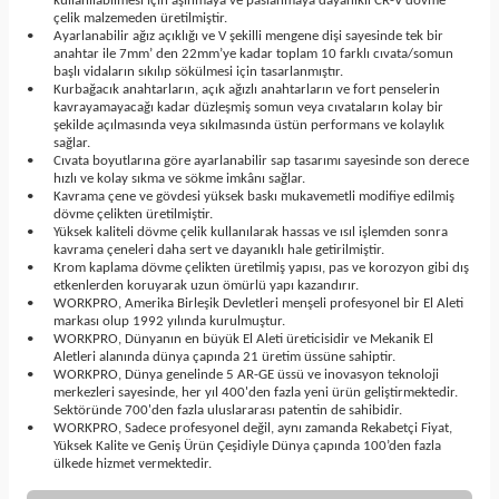
kullanılabilmesi için aşınmaya ve paslanmaya dayanıklı CR-V dövme
çelik malzemeden üretilmiştir.
•
Ayarlanabilir ağız açıklığı ve V şekilli mengene dişi sayesinde tek bir
anahtar ile 7mm’ den 22mm’ye kadar toplam 10 farklı cıvata/somun
başlı vidaların sıkılıp sökülmesi için tasarlanmıştır.
•
Kurbağacık anahtarların, açık ağızlı anahtarların ve fort penselerin
kavrayamayacağı kadar düzleşmiş somun veya cıvataların kolay bir
şekilde açılmasında veya sıkılmasında üstün performans ve kolaylık
sağlar.
•
Cıvata boyutlarına göre ayarlanabilir sap tasarımı sayesinde son derece
hızlı ve kolay sıkma ve sökme imkânı sağlar.
•
Kavrama çene ve gövdesi yüksek baskı mukavemetli modifiye edilmiş
dövme çelikten üretilmiştir.
•
Yüksek kaliteli dövme çelik kullanılarak hassas ve ısıl işlemden sonra
kavrama çeneleri daha sert ve dayanıklı hale getirilmiştir.
•
Krom kaplama dövme çelikten üretilmiş yapısı, pas ve korozyon gibi dış
etkenlerden koruyarak uzun ömürlü yapı kazandırır.
•
WORKPRO, Amerika Birleşik Devletleri menşeli profesyonel bir El Aleti
markası olup 1992 yılında kurulmuştur.
•
WORKPRO, Dünyanın en büyük El Aleti üreticisidir ve Mekanik El
Aletleri alanında dünya çapında 21 üretim üssüne sahiptir.
•
WORKPRO, Dünya genelinde 5 AR-GE üssü ve inovasyon teknoloji
merkezleri sayesinde, her yıl 400'den fazla yeni ürün geliştirmektedir.
Sektöründe 700'den fazla uluslararası patentin de sahibidir.
•
WORKPRO, Sadece profesyonel değil, aynı zamanda Rekabetçi Fiyat,
Yüksek Kalite ve Geniş Ürün Çeşidiyle Dünya çapında 100’den fazla
ülkede hizmet vermektedir.