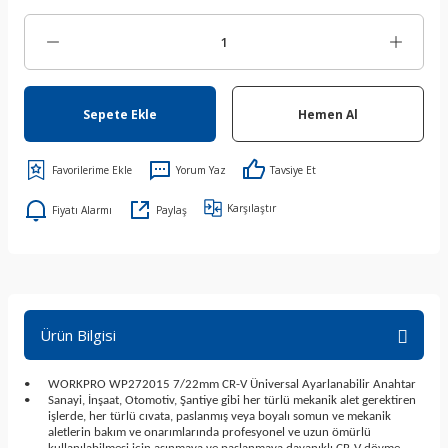
Sepete Ekle
Hemen Al
Yorum Yaz
Tavsiye Et
Karşılaştır
Fiyatı Alarmı
Paylaş
Ürün Bilgisi
•
WORKPRO WP272015 7/22mm CR-V Üniversal Ayarlanabilir Anahtar
•
Sanayi, İnşaat, Otomotiv, Şantiye gibi her türlü mekanik alet gerektiren
işlerde, her türlü cıvata, paslanmış veya boyalı somun ve mekanik
aletlerin bakım ve onarımlarında profesyonel ve uzun ömürlü