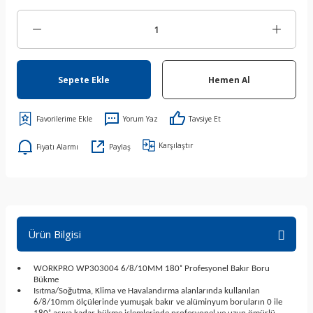
Sepete Ekle
Hemen Al
Yorum Yaz
Tavsiye Et
Karşılaştır
Fiyatı Alarmı
Paylaş
Ürün Bilgisi
•
WORKPRO WP303004 6/8/10MM 180˚ Profesyonel Bakır Boru
Bükme
•
Isıtma/Soğutma, Klima ve Havalandırma alanlarında kullanılan
6/8/10mm ölçülerinde yumuşak bakır ve alüminyum boruların 0 ile