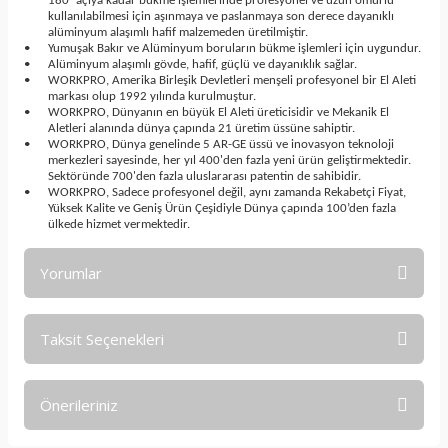
180˚ açıya kadar bükme işlemlerinde profesyonel ve uzun ömürlü
kullanılabilmesi için aşınmaya ve paslanmaya son derece dayanıklı
alüminyum alaşımlı hafif malzemeden üretilmiştir.
•
Yumuşak Bakır ve Alüminyum boruların bükme işlemleri için uygundur.
•
Alüminyum alaşımlı gövde, hafif, güçlü ve dayanıklık sağlar.
•
WORKPRO, Amerika Birleşik Devletleri menşeli profesyonel bir El Aleti
markası olup 1992 yılında kurulmuştur.
•
WORKPRO, Dünyanın en büyük El Aleti üreticisidir ve Mekanik El
Aletleri alanında dünya çapında 21 üretim üssüne sahiptir.
•
WORKPRO, Dünya genelinde 5 AR-GE üssü ve inovasyon teknoloji
merkezleri sayesinde, her yıl 400'den fazla yeni ürün geliştirmektedir.
Sektöründe 700'den fazla uluslararası patentin de sahibidir.
•
WORKPRO, Sadece profesyonel değil, aynı zamanda Rekabetçi Fiyat,
Yüksek Kalite ve Geniş Ürün Çeşidiyle Dünya çapında 100’den fazla
ülkede hizmet vermektedir.
Yorumlar
Taksit Seçenekleri
Bu ürüne ilk yorumu siz yapın!
Önerileriniz
Yorum Yaz