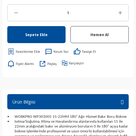
Sepete Ekle
Hemen Al
Yorum Yaz
Tavsiye Et
Karşılaştır
Fiyatı Alarmı
Paylaş
Ürün Bilgisi
•
WORKPRO WP303005 15-22MM 180˚ Ağır Hizmet Bakır Boru Bükme
•
Isıtma/Soğutma, Klima ve Havalandırma alanlarında kullanılan 15 ile
22mm aralığındaki bakır ve alüminyum boruların 0 ile 180˚ açıya kadar
bükme işlemlerinde profesyonel ve uzun ömürlü kullanılabilmesi için