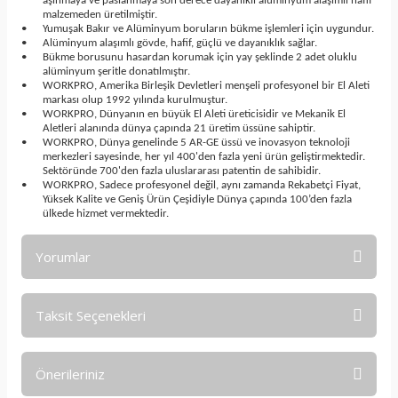
aşınmaya ve paslanmaya son derece dayanıklı alüminyum alaşımlı hafif
malzemeden üretilmiştir.
•
Yumuşak Bakır ve Alüminyum boruların bükme işlemleri için uygundur.
•
Alüminyum alaşımlı gövde, hafif, güçlü ve dayanıklık sağlar.
•
Bükme borusunu hasardan korumak için yay şeklinde 2 adet oluklu
alüminyum şeritle donatılmıştır.
•
WORKPRO, Amerika Birleşik Devletleri menşeli profesyonel bir El Aleti
markası olup 1992 yılında kurulmuştur.
•
WORKPRO, Dünyanın en büyük El Aleti üreticisidir ve Mekanik El
Aletleri alanında dünya çapında 21 üretim üssüne sahiptir.
•
WORKPRO, Dünya genelinde 5 AR-GE üssü ve inovasyon teknoloji
merkezleri sayesinde, her yıl 400'den fazla yeni ürün geliştirmektedir.
Sektöründe 700'den fazla uluslararası patentin de sahibidir.
•
WORKPRO, Sadece profesyonel değil, aynı zamanda Rekabetçi Fiyat,
Yüksek Kalite ve Geniş Ürün Çeşidiyle Dünya çapında 100’den fazla
ülkede hizmet vermektedir.
Yorumlar
Taksit Seçenekleri
Bu ürüne ilk yorumu siz yapın!
Önerileriniz
Yorum Yaz