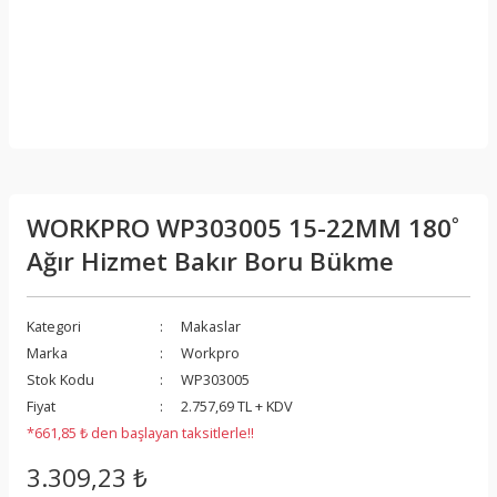
WORKPRO WP303005 15-22MM 180˚
Ağır Hizmet Bakır Boru Bükme
Kategori
Makaslar
Marka
Workpro
Stok Kodu
WP303005
Fiyat
2.757,69 TL + KDV
*661,85 ₺ den başlayan taksitlerle!!
3.309,23 ₺