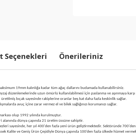
t Seçenekleri
Önerileriniz
maksimum 19mm kalınlığa kadar tüm ağaç dallarını budamada kullanabilirsiniz.
peyzaj düzenlemelerinde uzun ömürlü kullanılabilmesi için paslanma ve aşınmaya karşı 
retilmiş bıçak sayesinde rakiplerine oranlar beş kat daha fazla keskinlik sağlar.
şmalarda avuç içine zarar vermez el ve bilek sağlığınızı korumanızı sağlar.
markası olup 1992 yılında kurulmuştur.
ri alanında dünya çapında 21 üretim üssüne sahiptir.
i sayesinde, her yıl 400'den fazla yeni ürün geliştirmektedir. Sektöründe 700'den fa
ek Kalite ve Geniş Ürün Çeşidiyle Dünya çapında 100’den fazla ülkede hizmet vermek