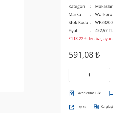
Kategori
Makaslar
Marka
Workpro
Stok Kodu
WP33200
Fiyat
492,57 T
*118,22 ₺ den başlayan t
591,08 ₺
Karşılaşt
Paylaş