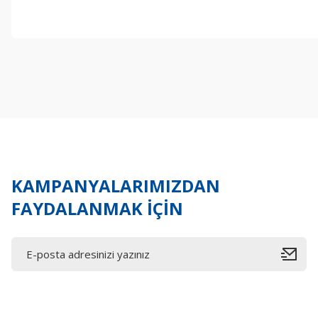
Bu ürünün fiyat bilgisi, resim, ürün açıklamalarında ve diğer konul
Görüş ve önerileriniz için teşekkür ederiz.
Ürün resmi kalitesiz, bozuk veya görüntülenemiyor.
Ürün açıklamasında eksik bilgiler bulunuyor.
Ürün bilgilerinde hatalar bulunuyor.
Ürün fiyatı diğer sitelerden daha pahalı.
Bu ürüne benzer farklı alternatifler olmalı.
KAMPANYALARIMIZDAN
FAYDALANMAK İÇİN