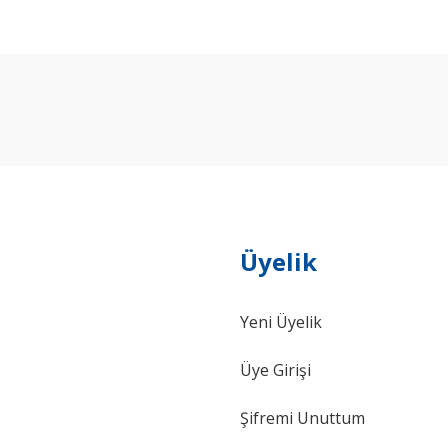
arda yetersiz gördüğünüz noktaları öneri formunu kullanarak tarafımıza ilet
Bu ürüne ilk yorumu siz yapın!
Yorum Yaz
Üyelik
Yeni Üyelik
Gönder
Üye Girişi
Şifremi Unuttum