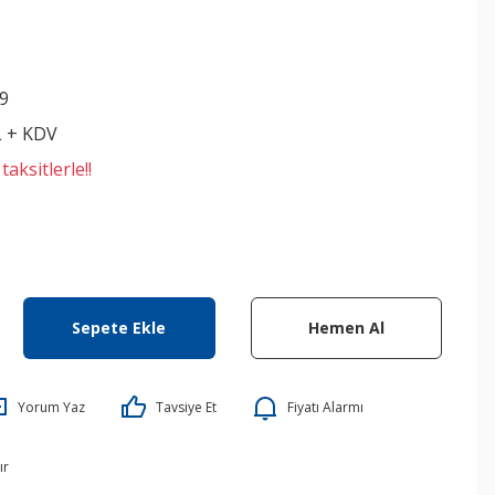
9
L + KDV
aksitlerle!!
Sepete Ekle
Hemen Al
Yorum Yaz
Tavsiye Et
Fiyatı Alarmı
ır