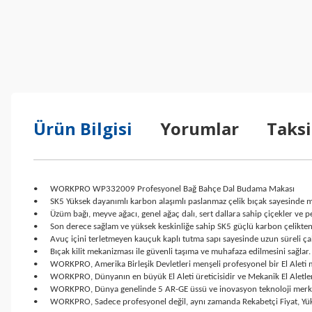
Ürün Bilgisi
Yorumlar
Taksi
•
WORKPRO WP332009 Profesyonel Bağ Bahçe Dal Budama Makası
•
SK5 Yüksek dayanımlı karbon alaşımlı paslanmaz çelik bıçak sayesinde 
•
Üzüm bağı, meyve ağacı, genel ağaç dalı, sert dallara sahip çiçekler ve 
•
Son derece sağlam ve yüksek keskinliğe sahip SK5 güçlü karbon çelikten ü
•
Avuç içini terletmeyen kauçuk kaplı tutma sapı sayesinde uzun süreli çalı
•
Bıçak kilit mekanizması ile güvenli taşıma ve muhafaza edilmesini sağlar.
•
WORKPRO, Amerika Birleşik Devletleri menşeli profesyonel bir El Aleti 
•
WORKPRO, Dünyanın en büyük El Aleti üreticisidir ve Mekanik El Aletle
•
WORKPRO, Dünya genelinde 5 AR-GE üssü ve inovasyon teknoloji merkezler
•
WORKPRO, Sadece profesyonel değil, aynı zamanda Rekabetçi Fiyat, Yüks