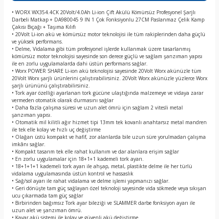
• WORX WX354.4CK 20Volt/4.0Ah Li-ion Çift Akülü Kömürsüz Profesyonel Şarjlı
Darbeli Matkap + DA980045 9 IN 1 Çok Fonksiyonlu 27CM Paslanmaz Çelik Kamp
Çakısı Bıçağı + Taşıma Kılıfı
• 20Volt Li-ion akü ve kömürsüz motor teknolojisi ile tüm rakiplerinden daha güçlü
ve yüksek performans.
• Delme, Vidalama gibi tüm profesyonel işlerde kullanmak üzere tasarlanmış
kömürsüz motor teknolojisi sayesinde son derece güçlü ve sağlam şanzıman yapısı
ile en zorlu uygulamalarda dahi üstün performans sağlar.
• Worx POWER SHARE Li-ion akü teknolojisi sayesinde 20Volt Worx akünüzle tüm
20Volt Worx şarjlı ürünlerini çalıştırabilirsiniz. 20Volt Worx akünüzle yüzlerce Worx
şarjlı ürününü çalıştırabilirsiniz.
• Tork ayar özelliği ayarlanan tork gücüne ulaştığında malzemeye ve vidaya zarar
vermeden otomatik olarak durmasını sağlar
• Daha fazla çalışma süresi ve uzun alet ömrü için sağlam 2 vitesli metal
şanzıman yapısı.
• Otomatik mil kilitli ağır hizmet tipi 13mm tek kovanlı anahtarsız metal mandren
ile tek elle kolay ve hızlı uç değiştirme
• Olağan üstü kompakt ve hafif, zor alanlarda bile uzun süre yorulmadan çalışma
imkânı sağlar.
• Kompakt tasarım tek elle rahat kullanım ve dar alanlara erişim sağlar
• En zorlu uygulamalar için 18+1+1 kademeli tork ayarı.
• 18+1+1+1 kademeli tork ayarı ile ahşap, metal, plastikte delme ile her türlü
vidalama uygulamasında üstün kontrol ve hassaslık
• Sağ/sol ayarı ile rahat vidalama ve delme işlemi yapmanızı sağlar.
• Geri dönüşte tam güç sağlayan özel teknoloji sayesinde vida sökmede veya sıkışan
ucu çıkarmada tam güç sağlar
• Birbirinden bağımsız Tork ayar bileziği ve SLAMMER darbe fonksiyon ayarı ile
uzun alet ve şanzıman ömrü.
• Kayar akü sistemi ile kolay ve güvenli akü değiştirme.