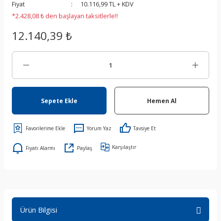
Fiyat
10.116,99 TL + KDV
*2.428,08 ₺ den başlayan taksitlerle!!
12.140,39 ₺
Sepete Ekle
Hemen Al
Yorum Yaz
Tavsiye Et
Karşılaştır
Fiyatı Alarmı
Paylaş
Ürün Bilgisi