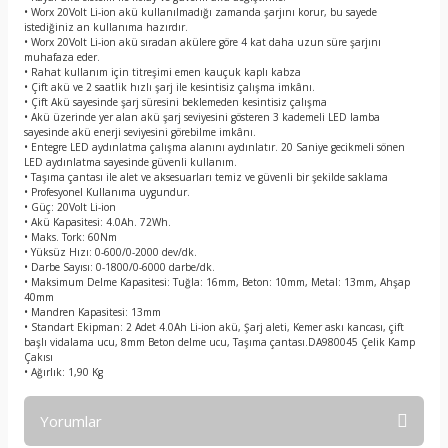
• Worx 20Volt Li-ion akü kullanılmadığı zamanda şarjını korur, bu sayede
istediğiniz an kullanıma hazırdır.
• Worx 20Volt Li-ion akü sıradan akülere göre 4 kat daha uzun süre şarjını
muhafaza eder.
• Rahat kullanım için titreşimi emen kauçuk kaplı kabza
• Çift akü ve 2 saatlik hızlı şarj ile kesintisiz çalışma imkânı.
• Çift Akü sayesinde şarj süresini beklemeden kesintisiz çalışma
• Akü üzerinde yer alan akü şarj seviyesini gösteren 3 kademeli LED lamba
sayesinde akü enerji seviyesini görebilme imkânı.
• Entegre LED aydınlatma çalışma alanını aydınlatır. 20 Saniye gecikmeli sönen
LED aydınlatma sayesinde güvenli kullanım.
• Taşıma çantası ile alet ve aksesuarları temiz ve güvenli bir şekilde saklama
• Profesyonel Kullanıma uygundur.
• Güç: 20Volt Li-ion
• Akü Kapasitesi: 4.0Ah. 72Wh.
• Maks. Tork: 60Nm
• Yüksüz Hızı: 0-600/0-2000 dev/dk.
• Darbe Sayısı: 0-1800/0-6000 darbe/dk.
• Maksimum Delme Kapasitesi: Tuğla: 16mm, Beton: 10mm, Metal: 13mm, Ahşap
40mm
• Mandren Kapasitesi: 13mm
• Standart Ekipman: 2 Adet 4.0Ah Li-ion akü, Şarj aleti, Kemer askı kancası, çift
başlı vidalama ucu, 8mm Beton delme ucu, Taşıma çantası.DA980045 Çelik Kamp
Çakısı
• Ağırlık: 1,90 Kg
Yorumlar