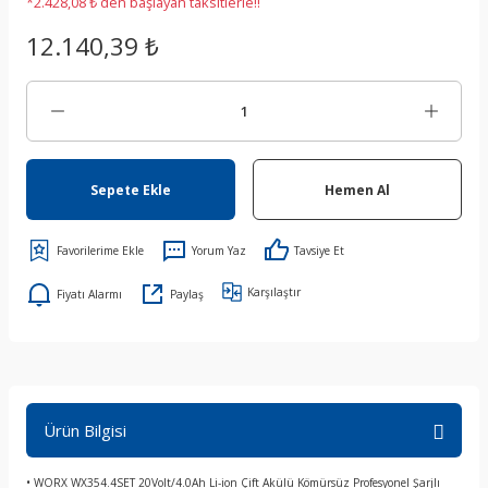
*2.428,08 ₺ den başlayan taksitlerle!!
12.140,39 ₺
Sepete Ekle
Hemen Al
Yorum Yaz
Tavsiye Et
Karşılaştır
Fiyatı Alarmı
Paylaş
Ürün Bilgisi
• WORX WX354.4SET 20Volt/4.0Ah Li-ion Çift Akülü Kömürsüz Profesyonel Şarjlı