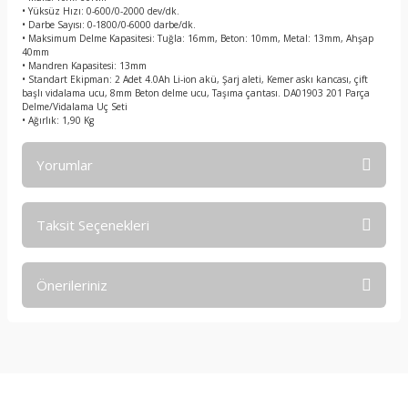
• Yüksüz Hızı: 0-600/0-2000 dev/dk.
• Darbe Sayısı: 0-1800/0-6000 darbe/dk.
• Maksimum Delme Kapasitesi: Tuğla: 16mm, Beton: 10mm, Metal: 13mm, Ahşap
40mm
• Mandren Kapasitesi: 13mm
• Standart Ekipman: 2 Adet 4.0Ah Li-ion akü, Şarj aleti, Kemer askı kancası, çift
başlı vidalama ucu, 8mm Beton delme ucu, Taşıma çantası. DA01903 201 Parça
Delme/Vidalama Uç Seti
• Ağırlık: 1,90 Kg
Yorumlar
Taksit Seçenekleri
Bu ürüne ilk yorumu siz yapın!
Önerileriniz
Yorum Yaz
Bu ürünün fiyat bilgisi, resim, ürün açıklamalarında ve diğer
konularda yetersiz gördüğünüz noktaları öneri formunu
kullanarak tarafımıza iletebilirsiniz.
Görüş ve önerileriniz için teşekkür ederiz.