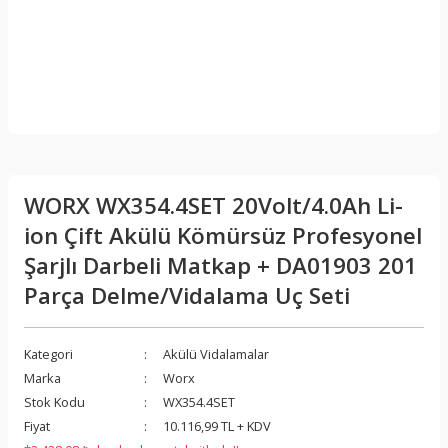
WORX WX354.4SET 20Volt/4.0Ah Li-
ion Çift Akülü Kömürsüz Profesyonel
Şarjlı Darbeli Matkap + DA01903 201
Parça Delme/Vidalama Uç Seti
Kategori
Akülü Vidalamalar
Marka
Worx
Stok Kodu
WX354.4SET
Fiyat
10.116,99 TL + KDV