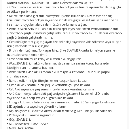
Darbeli Matkap + DA01903 201 Parça Delme/Vidalama Uç Seti
• 20Volt Li-ion akü ve kömürsüz motor teknolojisi ile tüm rakiplerinden daha güçlü
ve yüksek performans.
• Delme, Vidalama gibi tüm profesyonel işlerde kullanmak üzere tasarlanmış
kömürsüz motor teknolojisi sayesinde son derece güçlü ve sağlam şanzıman yapısı
ile en zorlu uygulamalarda dahi üstün performans sağlar.
• Worx POWER SHARE Li-ion akü teknolojisi sayesinde 20Volt Worx akünüzle tüm
20Volt Worx şarjlı ürünlerini çalıştırabilirsiniz. 20Volt Worx akünüzle yüzlerce Worx
şarjlı ürününü çalıştırabilirsiniz.
• Geri dönüşte tam güç sağlayan özel teknoloji sayesinde vida sökmede veya sıkışan
ucu çıkarmada tam güç sağlar
• Birbirinden bağımsız Tork ayar bileziği ve SLAMMER darbe fonksiyon ayarı ile
uzun alet ve şanzıman ömrü.
• Kayar akü sistemi ile kolay ve güvenli akü değiştirme.
• Worx 20Volt Li-ion akü kullanılmadığı zamanda şarjını korur, bu sayede
istediğiniz an kullanıma hazırdır.
• Worx 20Volt Li-ion akü sıradan akülere göre 4 kat daha uzun süre şarjını
muhafaza eder.
• Rahat kullanım için titreşimi emen kauçuk kaplı kabza
• Çift akü ve 2 saatlik hızlı şarj ile kesintisiz çalışma imkânı.
• Çift Akü sayesinde şarj süresini beklemeden kesintisiz çalışma
• Akü üzerinde yer alan akü şarj seviyesini gösteren 3 kademeli LED lamba
sayesinde akü enerji seviyesini görebilme imkânı.
• Entegre LED aydınlatma çalışma alanını aydınlatır. 20 Saniye gecikmeli sönen
LED aydınlatma sayesinde güvenli kullanım.
• Taşıma çantası ile alet ve aksesuarları temiz ve güvenli bir şekilde saklama
• Profesyonel Kullanıma uygundur.
• Güç: 20Volt Li-ion
• Akü Kapasitesi: 4.0Ah. 72Wh.
• Maks. Tork: 60Nm