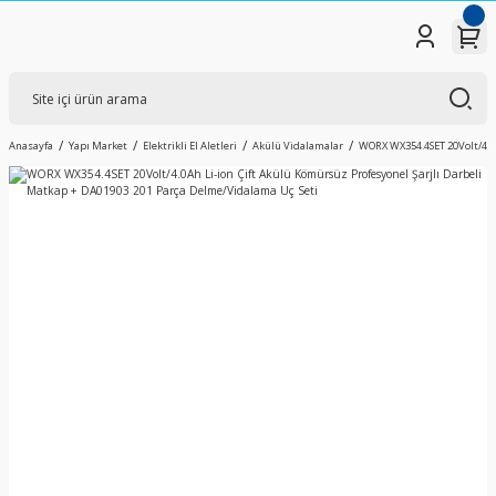
Anasayfa
Yapı Market
Elektrikli El Aletleri
Akülü Vidalamalar
WORX WX354.4SET 20Volt/4.0A