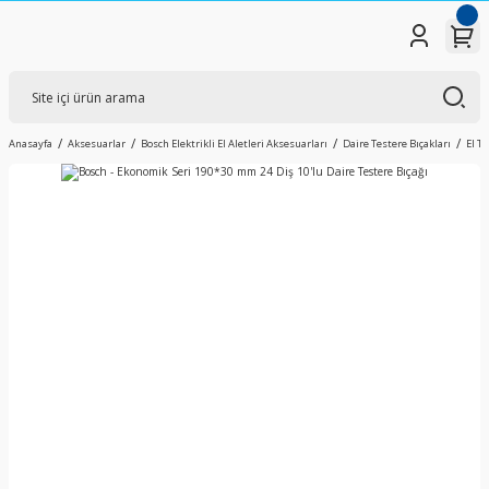
Anasayfa
Aksesuarlar
Bosch Elektrikli El Aletleri Aksesuarları
Daire Testere Bıçakları
El T