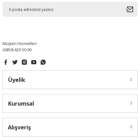
Ürün açıklamasında eksik bilgiler bulunuyor.
Ürün bilgilerinde hatalar bulunuyor.
Ürün fiyatı diğer sitelerden daha pahalı.
Bu ürüne benzer farklı alternatifler olmalı.
Müşteri Hizmetleri
(0850) 420 50 90
Gönder
Üyelik
Kurumsal
Alışveriş