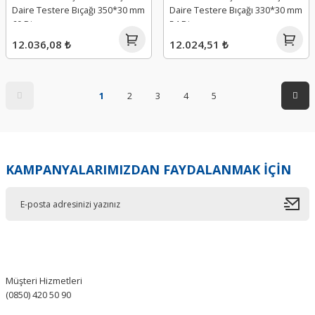
Daire Testere Bıçağı 350*30 mm
Daire Testere Bıçağı 330*30 mm
60 Diş
54 Diş
12.036,08 ₺
12.024,51 ₺
1
2
3
4
5
KAMPANYALARIMIZDAN FAYDALANMAK İÇİN
Müşteri Hizmetleri
(0850) 420 50 90