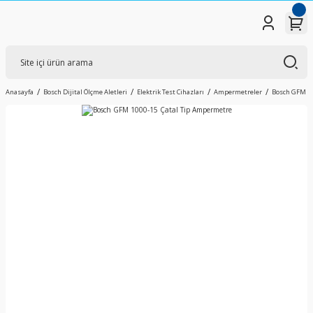
Anasayfa
Bosch Dijital Ölçme Aletleri
Elektrik Test Cihazları
Ampermetreler
Bosch GFM 10