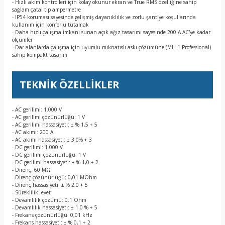
- Hızlı akım kontrolleri için kolay okunur ekran ve True RMS özelliğine sahip
sağlam çatal tip ampermetre
- IP54 koruması sayesinde gelişmiş dayanıklılık ve zorlu şantiye koşullarında
kullanım için konforlu tutamak
- Daha hızlı çalışma imkanı sunan açık ağız tasarımı sayesinde 200 A AC'ye kadar
ölçümler
- Dar alanlarda çalışma için uyumlu mıknatıslı askı çözümüne (MH 1 Professional)
sahip kompakt tasarım
TEKNİK ÖZELLİKLER
- AC gerilimi: 1.000 V
- AC gerilimi çözünürlüğü: 1 V
- AC gerilimi hassasiyeti: ± % 1,5 + 5
- AC akımı: 200 A
- AC akımı hassasiyeti: ± 3.0% + 3
- DC gerilimi: 1.000 V
- DC gerilimi çözünürlüğü: 1 V
- DC gerilimi hassasiyeti: ± % 1,0 + 2
- Direnç: 60 MΩ
- Direnç çözünürlüğü: 0,01 MOhm
- Direnç hassasiyeti: ± % 2,0 + 5
- Süreklilik: evet
- Devamlılık çözümü: 0.1 Ohm
- Devamlılık hassasiyeti: ± 1.0 % + 5
- Frekans çözünürlüğü: 0,01 kHz
- Frekans hassasiyeti: ± % 0,1 + 2