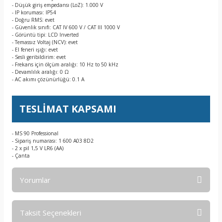
- Düşük giriş empedansı (LoZ): 1.000 V
- IP koruması: IP54
- Doğru RMS: evet
- Güvenlik sınıfı: CAT IV 600 V / CAT III 1000 V
- Görüntü tipi: LCD Inverted
- Temassız Voltaj (NCV): evet
- El feneri ışığı: evet
- Sesli geribildirim: evet
- Frekans için ölçüm aralığı: 10 Hz to 50 kHz
- Devamlılık aralığı: 0 Ω
- AC akımı çözünürlüğü: 0.1 A
TESLİMAT KAPSAMI
- MS 90 Professional
- Sipariş numarası: 1 600 A03 8D2
- 2 x pil 1,5 V LR6 (AA)
- Çanta
Yorumlar
Taksit Seçenekleri
Bu ürüne ilk yorumu siz yapın!