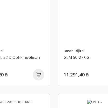
tal
Bosch Dijital
L 32 D Optik nivelman
GLM 50-27 CG
20 ₺
11.291,40 ₺