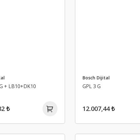
tal
Bosch Dijital
 G + LB10+DK10
GPL 3 G
32 ₺
12.007,44 ₺