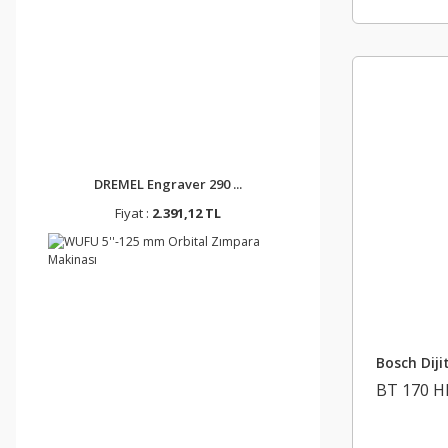
DREMEL Engraver 290 ...
Fiyat :
2.391,12 TL
Bosch Diji
BT 170 H