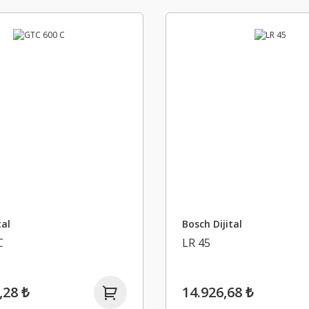
tal
Bosch Dijital
C
LR 45
,28 ₺
14.926,68 ₺