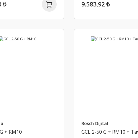
0 ₺
9.583,92 ₺
tal
Bosch Dijital
 G + RM10
GCL 2-50 G + RM10 + Ta