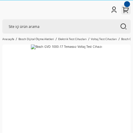
Anasayfa
Bosch Dijital Ölçme Aletleri
Elektrik Test Cihazları
Voltaj Test Cihazları
Bosch GV