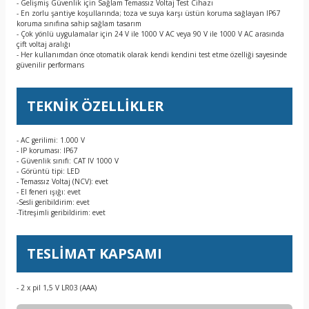
- Gelişmiş Güvenlik için Sağlam Temassız Voltaj Test Cihazı
- En zorlu şantiye koşullarında; toza ve suya karşı üstün koruma sağlayan IP67
koruma sınıfına sahip sağlam tasarım
- Çok yönlü uygulamalar için 24 V ile 1000 V AC veya 90 V ile 1000 V AC arasında
çift voltaj aralığı
- Her kullanımdan önce otomatik olarak kendi kendini test etme özelliği sayesinde
güvenilir performans
TEKNİK ÖZELLİKLER
- AC gerilimi: 1.000 V
- IP koruması: IP67
- Güvenlik sınıfı: CAT IV 1000 V
- Görüntü tipi: LED
- Temassız Voltaj (NCV): evet
- El feneri ışığı: evet
-Sesli geribildirim: evet
-Titreşimli geribildirim: evet
TESLİMAT KAPSAMI
- 2 x pil 1,5 V LR03 (AAA)