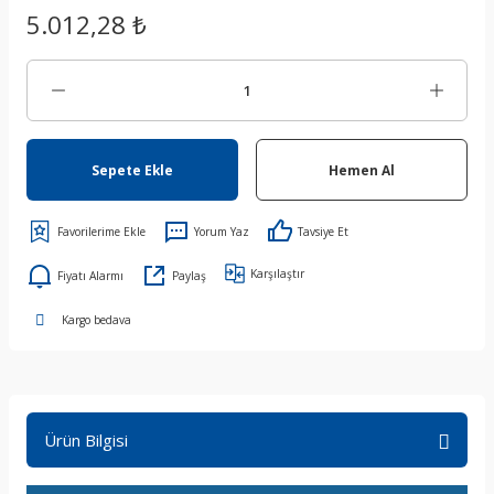
5.012,28 ₺
Sepete Ekle
Hemen Al
Yorum Yaz
Tavsiye Et
Karşılaştır
Fiyatı Alarmı
Paylaş
Kargo bedava
Ürün Bilgisi