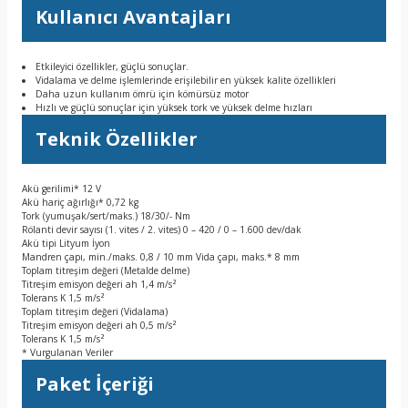
Kullanıcı Avantajları
Etkileyici özellikler, güçlü sonuçlar.
Vidalama ve delme işlemlerinde erişilebilir en yüksek kalite özellikleri
Daha uzun kullanım ömrü için kömürsüz motor
Hızlı ve güçlü sonuçlar için yüksek tork ve yüksek delme hızları
Teknik Özellikler
Akü gerilimi* 12 V
Akü hariç ağırlığı* 0,72 kg
Tork (yumuşak/sert/maks.) 18/30/- Nm
Rölanti devir sayısı (1. vites / 2. vites) 0 – 420 / 0 – 1.600 dev/dak
Akü tipi Lityum İyon
Mandren çapı, min./maks. 0,8 / 10 mm Vida çapı, maks.* 8 mm
Toplam titreşim değeri (Metalde delme)
Titreşim emisyon değeri ah 1,4 m/s²
Tolerans K 1,5 m/s²
Toplam titreşim değeri (Vidalama)
Titreşim emisyon değeri ah 0,5 m/s²
Tolerans K 1,5 m/s²
* Vurgulanan Veriler
Paket İçeriği