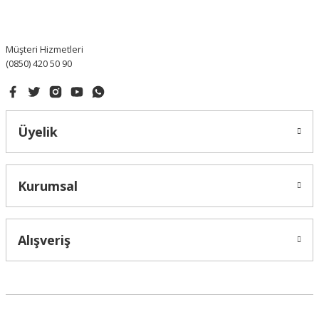
Ürün fiyatı diğer sitelerden daha pahalı.
Bu ürüne benzer farklı alternatifler olmalı.
Müşteri Hizmetleri
(0850) 420 50 90
Gönder
Üyelik
Kurumsal
Alışveriş