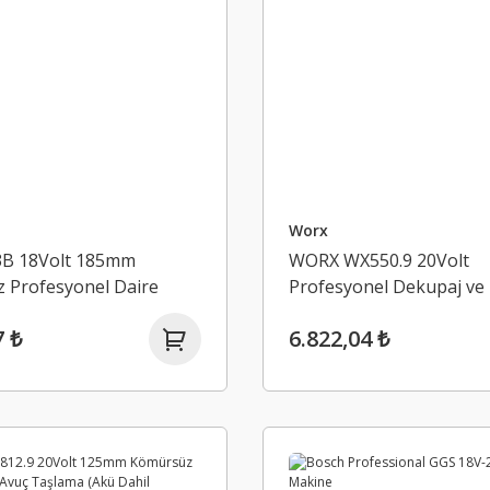
Worx
B 18Volt 185mm
WORX WX550.9 20Volt
 Profesyonel Daire
Profesyonel Dekupaj ve 
Akü Dahil Değildir)
Kuyruğu Testere (Akü Da
7 ₺
6.822,04 ₺
Değildir)