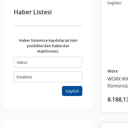
Haber Listesi
Haber listemize kaydolarak tüm
yeniliklerden haberdar
olabilirsiniz.
Worx
WORX WX8
Kömürsüz
Kaydol!
Taşlama (
8.188,1