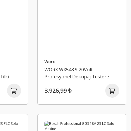
Worx
WORX WX543.9 20Volt
Tilki
Profesyonel Dekupaj Testere
hil
(Akü Dahil Değildir)
3.926,99 ₺