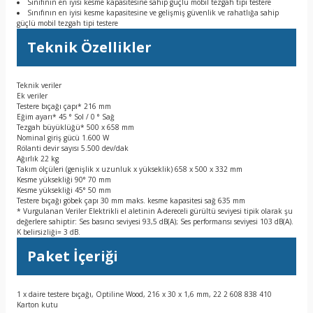
Sınıfının en iyisi kesme kapasitesine sahip güçlü mobil tezgah tipi testere
Sınıfının en iyisi kesme kapasitesine ve gelişmiş güvenlik ve rahatlığa sahip
güçlü mobil tezgah tipi testere
Teknik Özellikler
Teknik veriler
Ek veriler
Testere bıçağı çapı* 216 mm
Eğim ayarı* 45 ° Sol / 0 ° Sağ
Tezgah büyüklüğü* 500 x 658 mm
Nominal giriş gücü 1.600 W
Rölanti devir sayısı 5.500 dev/dak
Ağırlık 22 kg
Takım ölçüleri (genişlik x uzunluk x yükseklik) 658 x 500 x 332 mm
Kesme yüksekliği 90° 70 mm
Kesme yüksekliği 45° 50 mm
Testere bıçağı göbek çapı 30 mm maks. kesme kapasitesi sağ 635 mm
* Vurgulanan Veriler Elektrikli el aletinin A-dereceli gürültü seviyesi tipik olarak şu
değerlere sahiptir: Ses basıncı seviyesi 93,5 dB(A); Ses performansı seviyesi 103 dB(A).
K belirsizliği= 3 dB.
Paket İçeriği
1 x daire testere bıçağı, Optiline Wood, 216 x 30 x 1,6 mm, 22 2 608 838 410
Karton kutu