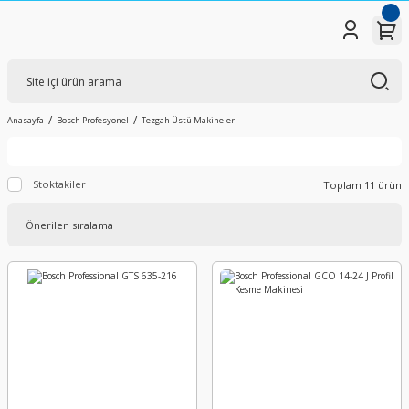
Anasayfa
Bosch Profesyonel
Tezgah Üstü Makineler
Stoktakiler
Toplam 11 ürün