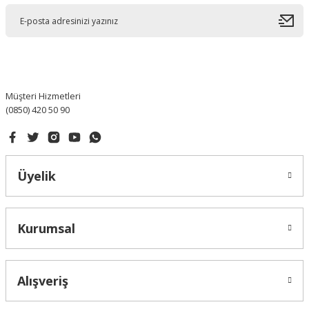
Ürün açıklamasında eksik bilgiler bulunuyor.
Ürün bilgilerinde hatalar bulunuyor.
Ürün fiyatı diğer sitelerden daha pahalı.
Bu ürüne benzer farklı alternatifler olmalı.
Müşteri Hizmetleri
(0850) 420 50 90
Gönder
Üyelik
Kurumsal
Alışveriş