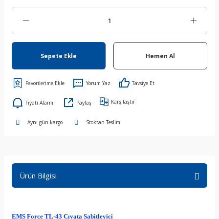
Sepete Ekle
Hemen Al
Yorum Yaz
Tavsiye Et
Karşılaştır
Fiyatı Alarmı
Paylaş
Aynı gün kargo
Stoktan Teslim
Ürün Bilgisi
EMS Force TL-43 Cıvata Sabitleyici