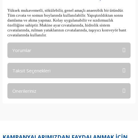
Yüksek mukavemetli, sökülebilir, genel amaçlı anaerobik bir üründür.
Tüm cıvata ve somun boylarında kullanılabilir. Yapıştırıldıktan sonra
damlama ve akma yapmaz. Kolay uygulanabilir ve sızdırmazlık
özelliğine sahiptir. Makine ayar cıvatalarında, hidrolik sistem
cıvatalarında, rulman yataklarının cıvatalarında, taşıyıcı konveyör bant
cıvatalarında kullanılır.
Yorumlar
Taksit Seçenekleri
Bu ürüne ilk yorumu siz yapın!
Önerileriniz
Yorum Yaz
Bu ürünün fiyat bilgisi, resim, ürün açıklamalarında ve diğer
konularda yetersiz gördüğünüz noktaları öneri formunu
kullanarak tarafımıza iletebilirsiniz.
Görüş ve önerileriniz için teşekkür ederiz.
KAMPANYALARIMIZDAN FAYDALANMAK İÇİN