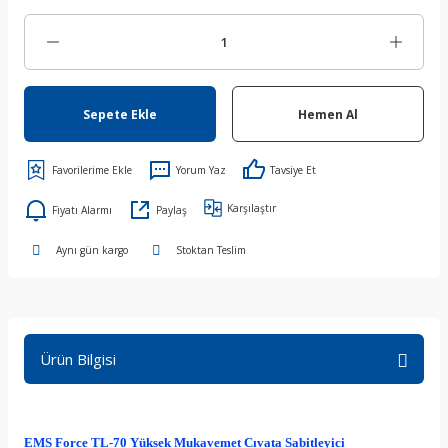
Sepete Ekle
Hemen Al
Yorum Yaz
Tavsiye Et
Karşılaştır
Fiyatı Alarmı
Paylaş
Aynı gün kargo
Stoktan Teslim
Ürün Bilgisi
EMS Force TL-70 Yüksek Mukavemet Cıvata Sabitleyici