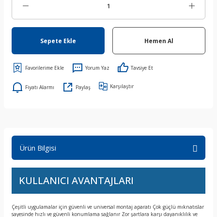
Sepete Ekle
Hemen Al
Yorum Yaz
Tavsiye Et
Karşılaştır
Fiyatı Alarmı
Paylaş
Ürün Bilgisi
KULLANICI AVANTAJLARI
Çeşitli uygulamalar için güvenli ve universal montaj aparatı Çok güçlü mıknatıslar
sayesinde hızlı ve güvenli konumlama sağlanır Zor şartlara karşı dayanıklılık ve