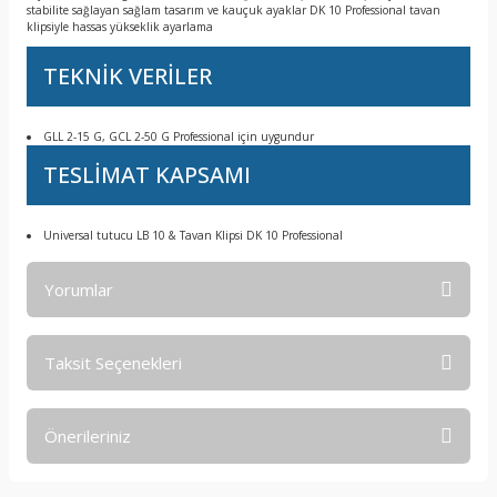
stabilite sağlayan sağlam tasarım ve kauçuk ayaklar DK 10 Professional tavan
klipsiyle hassas yükseklik ayarlama
TEKNİK VERİLER
GLL 2-15 G, GCL 2-50 G Professional için uygundur
TESLİMAT KAPSAMI
Universal tutucu LB 10 & Tavan Klipsi DK 10 Professional
Yorumlar
Taksit Seçenekleri
Bu ürüne ilk yorumu siz yapın!
Önerileriniz
Yorum Yaz
Bu ürünün fiyat bilgisi, resim, ürün açıklamalarında ve diğer