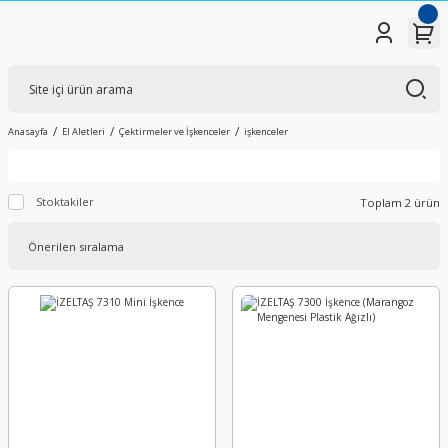
Anasayfa
El Aletleri
Çektirmeler ve İşkenceler
işkenceler
Stoktakiler
Toplam 2 ürün