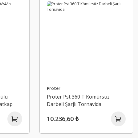
Proter
külü
Proter Pst 360 T Kömürsüz
Matkap
Darbeli Şarjlı Tornavida
10.236,60 ₺