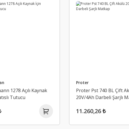
an
Proter
nn 1278 Açılı Kaynak
Proter Pst 740 BL Çift A
atıslı Tutucu
20V/4Ah Darbeli Şarjlı 
₺
11.260,26 ₺