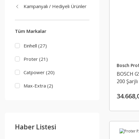
Kampanyalı / Hediyeli Ürünler
Tüm Markalar
Einhell (27)
Proter (21)
Bosch Prof
Catpower (20)
BOSCH GS
200 Şarjl
Max-Extra (2)
2 x 4.0 A
34.668,
Bosch Profesyonel Seri (1)
Mannesman (1)
Haber Listesi
Stayer (1)