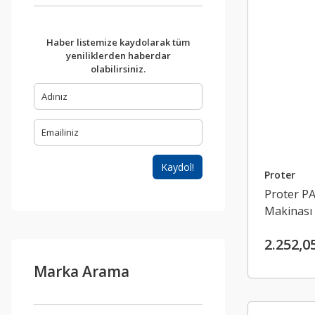
Haber listemize kaydolarak tüm
yeniliklerden haberdar
olabilirsiniz.
Kaydol!
Proter
Proter P
Makinası
2.252,0
Marka Arama