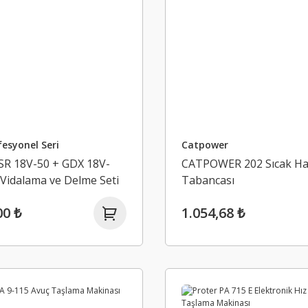
esyonel Seri
Catpower
R 18V-50 + GDX 18V-
CATPOWER 202 Sıcak H
ı Vidalama ve Delme Seti
Tabancası
mper Çift Akülü
00 ₺
1.054,68 ₺