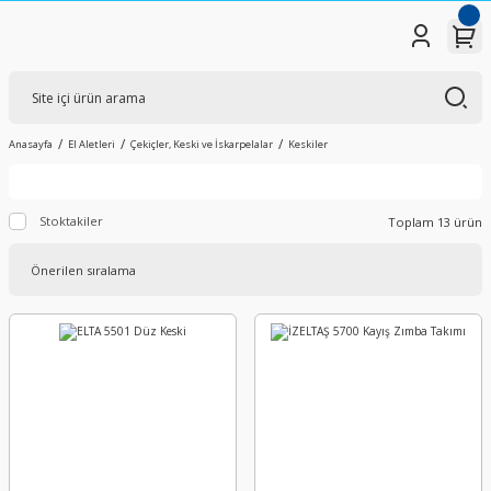
Anasayfa
El Aletleri
Çekiçler, Keski ve İskarpelalar
Keskiler
Stoktakiler
Toplam 13 ürün