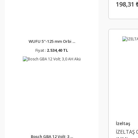
198,31 
0320 - 34 MM (1)
0320 - 5 MM (1)
0320 - 5,5 MM (1)
WUFU 5''-125 mm Orbi ...
0320 - 6 MM (1)
Fiyat :
2.534,40 TL
0320 - 7 MM (1)
0320 - 8 MM (1)
0320 - 9 MM (1)
03202108 - 8 Parça (1)
03202112 - 12 Parça (1)
03202117 - 17 Parça (1)
İzeltaş
İZELTAŞ 
03202121 - 21 Parça (1)
Bosch GBA 12 Volt; 3 ...