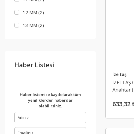
12 MM (2)
13 MM (2)
14 MM (2)
15 MM (2)
Haber Listesi
16 MM (2)
İzeltaş
17 MM (2)
İZELTAŞ 0
18 MM (2)
Anahtar 
Haber listemize kaydolarak tüm
yeniliklerden haberdar
19 MM (2)
633,32 
olabilirsiniz.
20 MM (2)
21 MM (2)