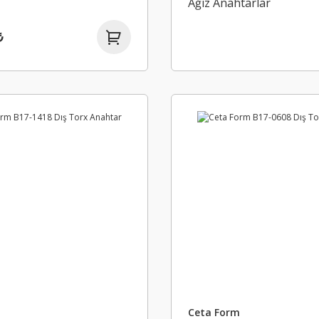
Ağız Anahtarlar
₺
m
Ceta Form