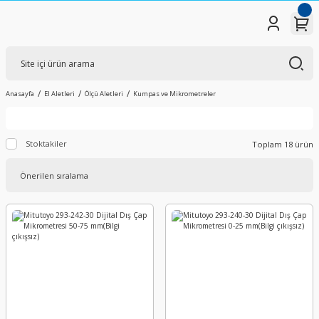
Anasayfa
El Aletleri
Ölçü Aletleri
Kumpas ve Mikrometreler
Stoktakiler
Toplam 18 ürün