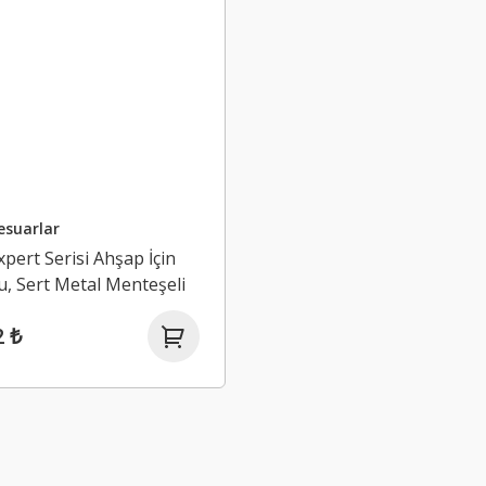
esuarlar
xpert Serisi Ahşap İçin
lu, Sert Metal Menteşeli
ze Ucu 8*19*51 mm
2 ₺