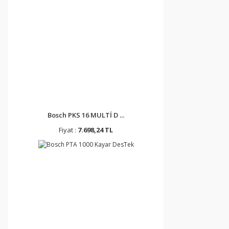
Bosch PKS 16 MULTİ D ...
Fiyat :
7.698,24 TL