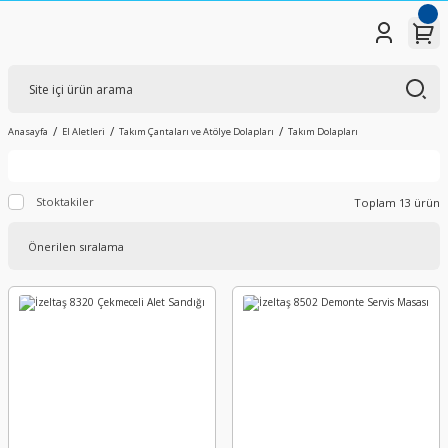
Anasayfa
El Aletleri
Takım Çantaları ve Atölye Dolapları
Takım Dolapları
Stoktakiler
Toplam 13 ürün