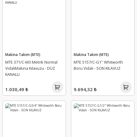
Makina Takım (MTE)
Makina Takım (MTE)
MTE 371/C-M3 Metrik Normal
MTE 5157/C-G1'' Whitworth
VidalıMakina Kılavuzu - DÜZ
Boru Vidalı - SON KILAVUZ
KANALLI
1.030,49 ₺
9.694,32 ₺