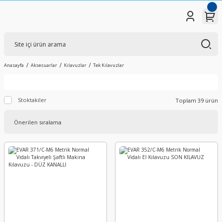
Anasayfa
Aksesuarlar
Kılavuzlar
Tek Kılavuzlar
Stoktakiler
Toplam 39 ürün