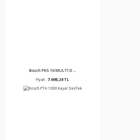
Bosch PKS 16 MULTİ D ...
Fiyat :
7.698,24 TL