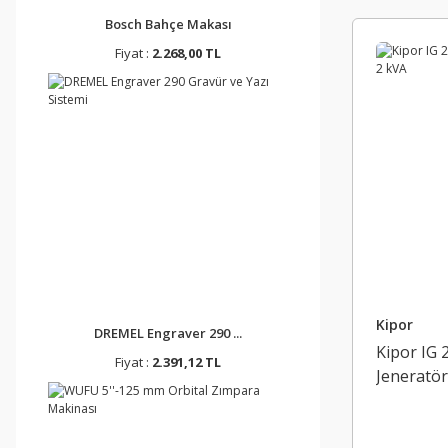
Bosch Bahçe Makası
Fiyat :
2.268,00 TL
Kipor
DREMEL Engraver 290 ...
Kipor IG 
Fiyat :
2.391,12 TL
Jeneratör