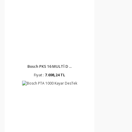
Bosch PKS 16 MULTİ D ...
Fiyat :
7.698,24 TL