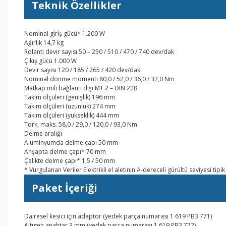
Teknik Özellikler
Nominal giriş gücü* 1.200 W
Ağırlık 14,7 kg
Rölanti devir sayısı 50 – 250 / 510 / 470 / 740 dev/dak
Çıkış gücü 1.000 W
Devir sayısı 120 / 185 / 265 / 420 dev/dak
Nominal dönme momenti 80,0 / 52,0 / 36,0 / 32,0 Nm
Matkap mili bağlantı dişi MT 2 – DIN 228
Takım ölçüleri (genişlik) 196 mm
Takım ölçüleri (uzunluk) 274 mm
Takım ölçüleri (yükseklik) 444 mm
Tork, maks. 58,0 / 29,0 / 120,0 / 93,0 Nm
Delme aralığı
Alüminyumda delme çapı 50 mm
Ahşapta delme çapı* 70 mm
Çelikte delme çapı* 1,5 / 50 mm
* Vurgulanan Veriler Elektrikli el aletinin A-dereceli gürültü seviyesi tip
Paket İçeriği
Dairesel kesici için adaptör (yedek parça numarası 1 619 PB3 771)
Altıgen anahtar 3 mm (yedek parça numarası 1 619 PB3 772)