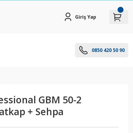
Giriş Yap
0850 420 50 90
essional GBM 50-2
atkap + Sehpa