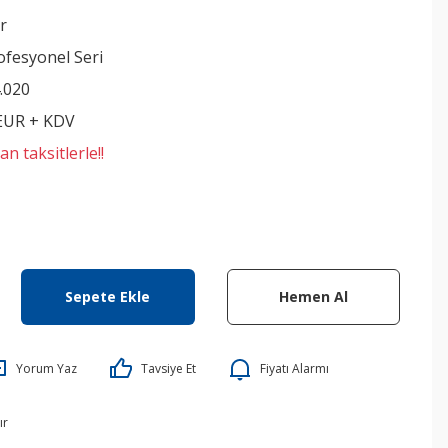
r
ofesyonel Seri
.020
 EUR + KDV
n taksitlerle!!
Sepete Ekle
Hemen Al
Yorum Yaz
Tavsiye Et
Fiyatı Alarmı
ır