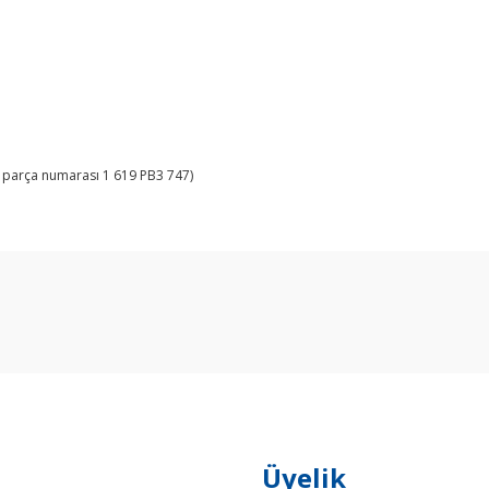
k parça numarası 1 619 PB3 747)
arda yetersiz gördüğünüz noktaları öneri formunu kullanarak tarafımıza ilet
Bu ürüne ilk yorumu siz yapın!
Yorum Yaz
Üyelik