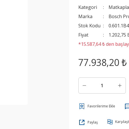
Kategori
Matkapla
Marka
Bosch Pr
Stok Kodu
0.601.1B4
Fiyat
1.202,75
*15.587,64 ₺ den başlaya
77.938,20 ₺
Karşılaşt
Paylaş