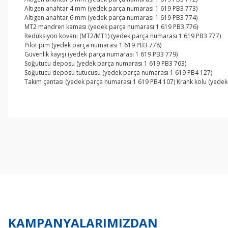
Altıgen anahtar 4 mm (yedek parça numarası 1 619 PB3 773)
Altıgen anahtar 6 mm (yedek parça numarası 1 619 PB3 774)
MT2 mandren kaması (yedek parça numarası 1 619 PB3 776)
Redüksiyon kovanı (MT2/MT1) (yedek parça numarası 1 619 PB3 777)
Pilot pim (yedek parça numarası 1 619 PB3 778)
Güvenlik kayışı (yedek parça numarası 1 619 PB3 779)
Soğutucu deposu (yedek parça numarası 1 619 PB3 763)
Soğutucu deposu tutucusu (yedek parça numarası 1 619 PB4 127)
Takım çantası (yedek parça numarası 1 619 PB4 107) Krank kolu (yede
Bu ürünün fiyat bilgisi, resim, ürün açıklamalarında ve diğer konul
Görüş ve önerileriniz için teşekkür ederiz.
Ürün resmi kalitesiz, bozuk veya görüntülenemiyor.
Ürün açıklamasında eksik bilgiler bulunuyor.
Ürün bilgilerinde hatalar bulunuyor.
Ürün fiyatı diğer sitelerden daha pahalı.
Bu ürüne benzer farklı alternatifler olmalı.
KAMPANYALARIMIZDAN