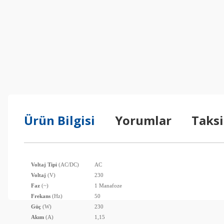
Ürün Bilgisi
Yorumlar
Taksi
Voltaj Tipi
(AC/DC)
AC
Voltaj
(V)
230
Faz
(~)
1 Manafoze
Bu ürünün fiyat bilgisi, resim, ürün açıklamalarında ve diğer konul
Frekans
(Hz)
50
Görüş ve önerileriniz için teşekkür ederiz.
Güç
(W)
230
Akım
(A)
1,15