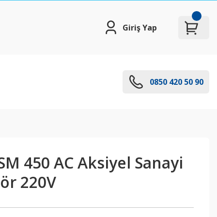
Giriş Yap
0850 420 50 90
SM 450 AC Aksiyel Sanayi
tör 220V