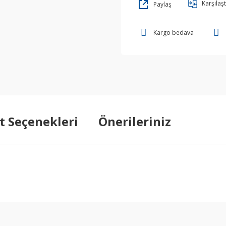
Karşılaşt
Paylaş
Kargo bedava
t Seçenekleri
Önerileriniz
arda yetersiz gördüğünüz noktaları öneri formunu kullanarak tarafımıza ilet
Bu ürüne ilk yorumu siz yapın!