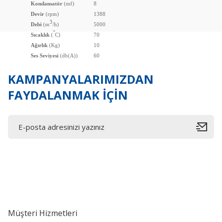
Ürün resmi kalitesiz, bozuk veya görüntülenemiyor.
Kondansatör
(mf)
8
Devir
Ürün açıklamasında eksik bilgiler bulunuyor.
(rpm)
1388
3
Debi
(m
/h)
5000
Ürün bilgilerinde hatalar bulunuyor.
°
Sıcaklık
(
C)
70
Ürün fiyatı diğer sitelerden daha pahalı.
Ağırlık
(Kg)
10
Ses Seviyesi
Bu ürüne benzer farklı alternatifler olmalı.
(db(A))
60
KAMPANYALARIMIZDAN
FAYDALANMAK İÇİN
Müşteri Hizmetleri