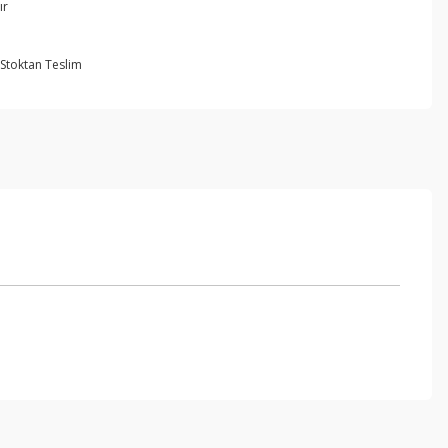
ır
Stoktan Teslim
ebilirsiniz.