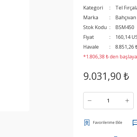
Kategori
Tel Fırça
Marka
Bahçıvan
Stok Kodu
BSM450
Fiyat
160,14 U
Havale
8.851,26 
*1.806,38 ₺ den başlayan
9.031,90 ₺