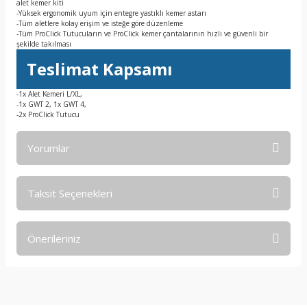
alet kemer kiti
-Yüksek ergonomik uyum için entegre yastıklı kemer astarı
-Tüm aletlere kolay erişim ve isteğe göre düzenleme
-Tüm ProClick Tutucuların ve ProClick kemer çantalarının hızlı ve güvenli bir
şekilde takılması
Teslimat Kapsamı
-1x Alet Kemeri L/XL,
-1x GWT 2, 1x GWT 4,
-2x ProClick Tutucu
Yorumlar
Taksit Seçenekleri
Bu ürüne ilk yorumu siz yapın!
Önerileriniz
Yorum Yaz
Bu ürünün fiyat bilgisi, resim, ürün açıklamalarında ve diğer
konularda yetersiz gördüğünüz noktaları öneri formunu
kullanarak tarafımıza iletebilirsiniz.