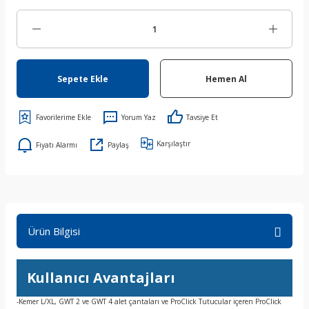
Sepete Ekle
Hemen Al
Yorum Yaz
Tavsiye Et
Karşılaştır
Fiyatı Alarmı
Paylaş
Ürün Bilgisi
Kullanıcı Avantajları
-Kemer L/XL, GWT 2 ve GWT 4 alet çantaları ve ProClick Tutucular içeren ProClick