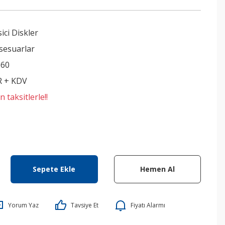
ici Diskler
sesuarlar
060
R + KDV
 taksitlerle!!
Sepete Ekle
Hemen Al
Yorum Yaz
Tavsiye Et
Fiyatı Alarmı