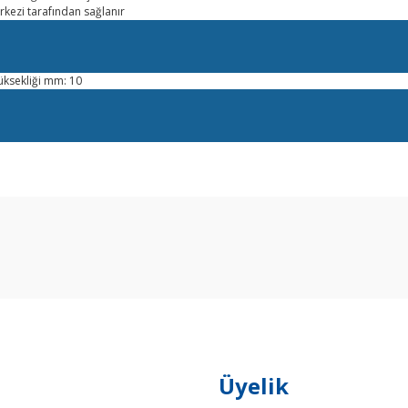
erkezi tarafından sağlanır
ksekliği mm: 10
arda yetersiz gördüğünüz noktaları öneri formunu kullanarak tarafımıza ilet
Bu ürüne ilk yorumu siz yapın!
Yorum Yaz
Üyelik