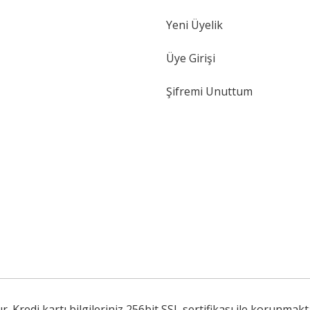
Yeni Üyelik
Gönder
Üye Girişi
Şifremi Unuttum
Kredi kartı bilgileriniz 256bit SSL sertifikası ile korunmakt