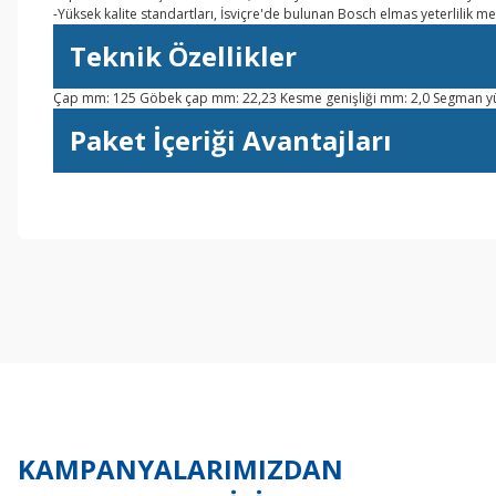
-Yüksek kalite standartları, İsviçre'de bulunan Bosch elmas yeterlilik m
Teknik Özellikler
Çap mm: 125 Göbek çap mm: 22,23 Kesme genişliği mm: 2,0 Segman yü
Paket İçeriği Avantajları
Bu ürünün fiyat bilgisi, resim, ürün açıklamalarında ve diğer konul
Görüş ve önerileriniz için teşekkür ederiz.
Ürün resmi kalitesiz, bozuk veya görüntülenemiyor.
Ürün açıklamasında eksik bilgiler bulunuyor.
Ürün bilgilerinde hatalar bulunuyor.
Ürün fiyatı diğer sitelerden daha pahalı.
Bu ürüne benzer farklı alternatifler olmalı.
KAMPANYALARIMIZDAN