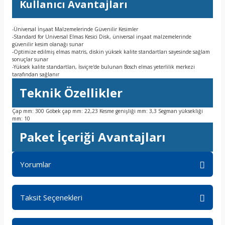
Kullanıcı Avantajları
-Üniversal İnşaat Malzemelerinde Güvenilir Kesimler
-Standard for Universal Elmas Kesici Disk, üniversal inşaat malzemelerinde
güvenilir kesim olanağı sunar
-Optimize edilmiş elmas matris, diskin yüksek kalite standartları sayesinde sağlam
sonuçlar sunar
-Yüksek kalite standartları, İsviçre'de bulunan Bosch elmas yeterlilik merkezi
tarafından sağlanır
Teknik Özellikler
Çap mm: 300 Göbek çap mm: 22,23 Kesme genişliği mm: 3,3 Segman yüksekliği
mm: 10
Paket İçeriği Avantajları
Yorumlar
Taksit Seçenekleri
Bu ürüne ilk yorumu siz yapın!