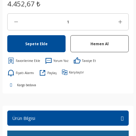
4.452,67 ₺
Sepete Ekle
Hemen Al
Yorum Yaz
Tavsiye Et
Karşılaştır
Fiyatı Alarmı
Paylaş
Kargo bedava
Ürün Bilgisi