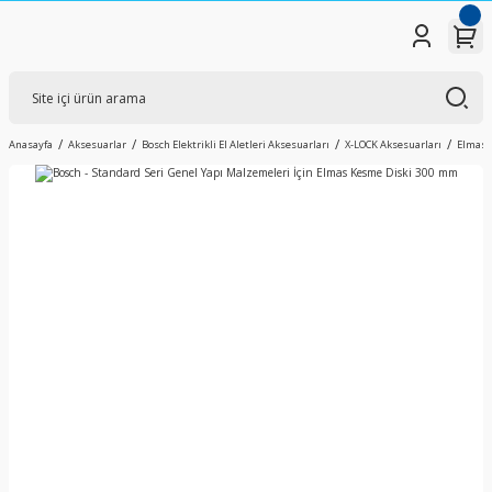
Anasayfa
Aksesuarlar
Bosch Elektrikli El Aletleri Aksesuarları
X-LOCK Aksesuarları
Elmas K