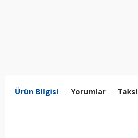
Ürün Bilgisi
Yorumlar
Taksi
Bu ürünün fiyat bilgisi, resim, ürün açıklamalarında ve diğer konul