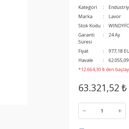
Kategori
Endüstriy
Marka
Lavor
Stok Kodu
WINDYF
Garanti
24 Ay
Süresi
Fiyat
977,18 E
Havale
62.055,09
*12.664,30 ₺ den başlaya
63.321,52 ₺