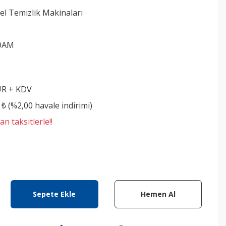
el Temizlik Makinaları
OAM
UR + KDV
 ₺ (%2,00 havale indirimi)
n taksitlerle!!
Sepete Ekle
Hemen Al