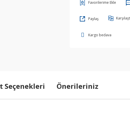
Karşılaşt
Paylaş
Kargo bedava
t Seçenekleri
Önerileriniz
arda yetersiz gördüğünüz noktaları öneri formunu kullanarak tarafımıza ilet