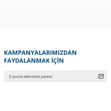
Görüş ve önerileriniz için teşekkür ederiz.
Ürün resmi kalitesiz, bozuk veya görüntülenemiyor.
Ürün açıklamasında eksik bilgiler bulunuyor.
Ürün bilgilerinde hatalar bulunuyor.
Ürün fiyatı diğer sitelerden daha pahalı.
Bu ürüne benzer farklı alternatifler olmalı.
KAMPANYALARIMIZDAN
FAYDALANMAK İÇİN