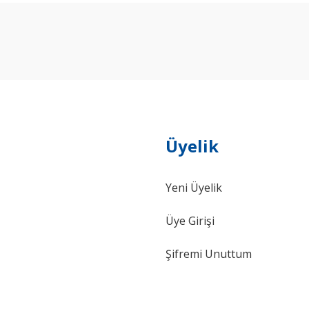
Bu ürüne ilk yorumu siz yapın!
Yorum Yaz
Üyelik
Yeni Üyelik
Gönder
Üye Girişi
Şifremi Unuttum