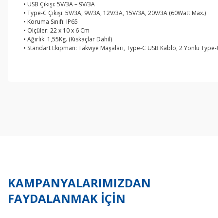
• USB Çıkışı: 5V/3A – 9V/3A
• Type-C Çıkışı: 5V/3A, 9V/3A, 12V/3A, 15V/3A, 20V/3A (60Watt Max.)
• Koruma Sınıfı: IP65
• Ölçüler: 22 x 10 x 6 Cm
• Ağırlık: 1,55Kg. (Kıskaçlar Dahil)
• Standart Ekipman: Takviye Maşaları, Type-C USB Kablo, 2 Yönlü Type-C
Bu ürünün fiyat bilgisi, resim, ürün açıklamalarında ve diğer konul
Görüş ve önerileriniz için teşekkür ederiz.
Ürün resmi kalitesiz, bozuk veya görüntülenemiyor.
Ürün açıklamasında eksik bilgiler bulunuyor.
Ürün bilgilerinde hatalar bulunuyor.
Ürün fiyatı diğer sitelerden daha pahalı.
Bu ürüne benzer farklı alternatifler olmalı.
KAMPANYALARIMIZDAN
FAYDALANMAK İÇİN