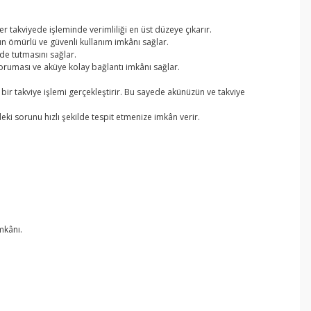
 takviyede işleminde verimliliği en üst düzeye çıkarır.
uzun ömürlü ve güvenli kullanım imkânı sağlar.
ede tutmasını sağlar.
koruması ve aküye kolay bağlantı imkânı sağlar.
ir takviye işlemi gerçekleştirir. Bu sayede akünüzün ve takviye
eki sorunu hızlı şekilde tespit etmenize imkân verir.
imkânı.