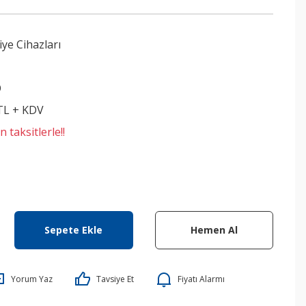
ye Cihazları
O
 TL + KDV
 taksitlerle!!
Sepete Ekle
Hemen Al
Yorum Yaz
Tavsiye Et
Fiyatı Alarmı