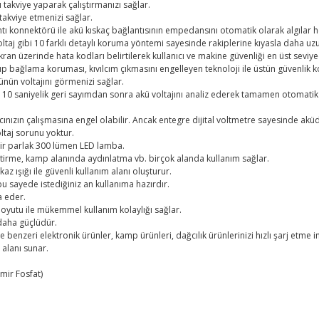
ı takviye yaparak çalıştırmanızı sağlar.
takviye etmenizi sağlar.
konnektörü ile akü kıskaç bağlantısının empedansını otomatik olarak algılar her
ek voltaj gibi 10 farklı detaylı koruma yöntemi sayesinde rakiplerine kıyasla daha 
ekran üzerinde hata kodları belirtilerek kullanıcı ve makine güvenliği en üst seviy
tup bağlama koruması, kıvılcım çıkmasını engelleyen teknoloji ile üstün güvenlik 
künün voltajını görmenizi sağlar.
 10 saniyelik geri sayımdan sonra akü voltajını analiz ederek tamamen otomatik b
cınızın çalışmasına engel olabilir. Ancak entegre dijital voltmetre sayesinde aküd
ltaj sorunu yoktur.
ilir parlak 300 lümen LED lamba.
ştirme, kamp alanında aydınlatma vb. birçok alanda kullanım sağlar.
z ışığı ile güvenli kullanım alanı oluşturur.
 bu sayede istediğiniz an kullanıma hazırdır.
a eder.
boyutu ile mükemmel kullanım kolaylığı sağlar.
 daha güçlüdür.
ve benzeri elektronik ürünler, kamp ürünleri, dağcılık ürünlerinizi hızlı şarj etme 
alanı sunar.
mir Fosfat)