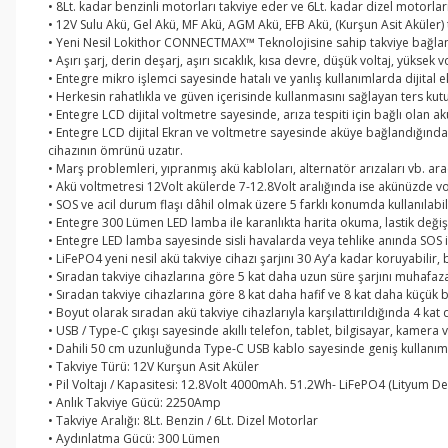
• 8Lt. kadar benzinli motorları takviye eder ve 6Lt. kadar dizel motorlar
• 12V Sulu Akü, Gel Akü, MF Akü, AGM Akü, EFB Akü, (Kurşun Asit Aküler) 
• Yeni Nesil Lokithor CONNECTMAX™ Teknolojisine sahip takviye bağlantı 
• Aşırı şarj, derin deşarj, aşırı sıcaklık, kısa devre, düşük voltaj, yüks
• Entegre mikro işlemci sayesinde hatalı ve yanlış kullanımlarda dijital 
• Herkesin rahatlıkla ve güven içerisinde kullanmasını sağlayan ters ku
• Entegre LCD dijital voltmetre sayesinde, arıza tespiti için bağlı olan a
• Entegre LCD dijital Ekran ve voltmetre sayesinde aküye bağlandığında
cihazının ömrünü uzatır.
• Marş problemleri, yıpranmış akü kabloları, alternatör arızaları vb. ara
• Akü voltmetresi 12Volt akülerde 7-12.8Volt aralığında ise akünüzde vo
• SOS ve acil durum flaşı dâhil olmak üzere 5 farklı konumda kullanılab
• Entegre 300 Lümen LED lamba ile karanlıkta harita okuma, lastik deği
• Entegre LED lamba sayesinde sisli havalarda veya tehlike anında SOS ika
• LiFePO4 yeni nesil akü takviye cihazı şarjını 30 Ay’a kadar koruyabilir,
• Sıradan takviye cihazlarına göre 5 kat daha uzun süre şarjını muhafaz
• Sıradan takviye cihazlarına göre 8 kat daha hafif ve 8 kat daha küçük 
• Boyut olarak sıradan akü takviye cihazlarıyla karşılattırıldığında 4 kat
• USB / Type-C çıkışı sayesinde akıllı telefon, tablet, bilgisayar, kamera 
• Dahili 50 cm uzunluğunda Type-C USB kablo sayesinde geniş kullanım 
• Takviye Türü: 12V Kurşun Asit Aküler
• Pil Voltajı / Kapasitesi: 12.8Volt 4000mAh. 51.2Wh- LiFePO4 (Lityum De
• Anlık Takviye Gücü: 2250Amp
• Takviye Aralığı: 8Lt. Benzin / 6Lt. Dizel Motorlar
• Aydınlatma Gücü: 300 Lümen