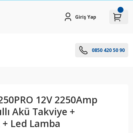
Giriş Yap
0850 420 50 90
2250PRO 12V 2250Amp
llı Akü Takviye +
 + Led Lamba