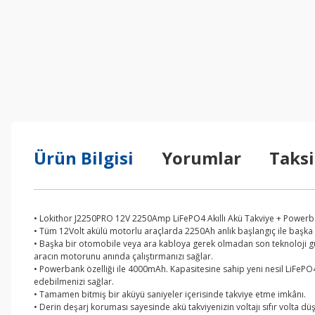
Ürün Bilgisi
Yorumlar
Taksi
• Lokithor J2250PRO 12V 2250Amp LiFePO4 Akıllı Akü Takviye + Power
• Tüm 12Volt akülü motorlu araçlarda 2250Ah anlık başlangıç ile başka
• Başka bir otomobile veya ara kabloya gerek olmadan son teknoloji g
aracın motorunu anında çalıştırmanızı sağlar.
• Powerbank özelliği ile 4000mAh. Kapasitesine sahip yeni nesil LiFePO4
edebilmenizi sağlar.
• Tamamen bitmiş bir aküyü saniyeler içerisinde takviye etme imkânı.
• Derin deşarj koruması sayesinde akü takviyenizin voltajı sıfır volta 