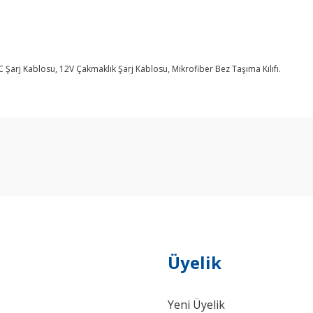
 Şarj Kablosu, 12V Çakmaklık Şarj Kablosu, Mikrofiber Bez Taşıma Kılıfı.
arda yetersiz gördüğünüz noktaları öneri formunu kullanarak tarafımıza ilet
Bu ürüne ilk yorumu siz yapın!
Yorum Yaz
Üyelik
Yeni Üyelik