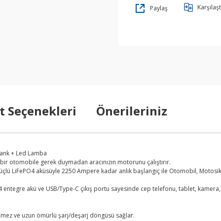
Karşılaşt
Paylaş
t Seçenekleri
Önerileriniz
bank + Led Lamba
 bir otomobile gerek duymadan aracınızın motorunu çalıştırır.
üçlü LiFePO4 aküsüyle 2250 Ampere kadar anlık başlangıç ile Otomobil, Motosik
 entegre akü ve USB/Type-C çıkış portu sayesinde cep telefonu, tablet, kamera, bi
düşmez ve uzun ömürlü şarj/deşarj döngüsü sağlar.