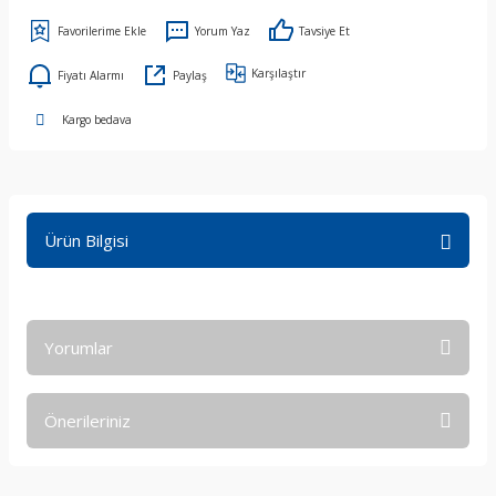
Yorum Yaz
Tavsiye Et
Karşılaştır
Fiyatı Alarmı
Paylaş
Kargo bedava
Ürün Bilgisi
Yorumlar
Önerileriniz
Bu ürüne ilk yorumu siz yapın!
Bu ürünün fiyat bilgisi, resim, ürün açıklamalarında ve diğer