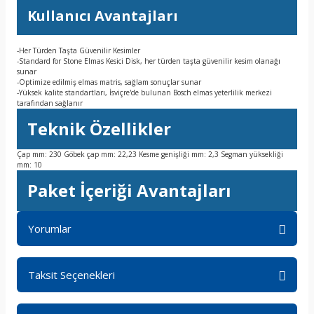
Kullanıcı Avantajları
-Her Türden Taşta Güvenilir Kesimler
-Standard for Stone Elmas Kesici Disk, her türden taşta güvenilir kesim olanağı
sunar
-Optimize edilmiş elmas matris, sağlam sonuçlar sunar
-Yüksek kalite standartları, İsviçre'de bulunan Bosch elmas yeterlilik merkezi
tarafından sağlanır
Teknik Özellikler
Çap mm: 230 Göbek çap mm: 22,23 Kesme genişliği mm: 2,3 Segman yüksekliği
mm: 10
Paket İçeriği Avantajları
Yorumlar
Taksit Seçenekleri
Bu ürüne ilk yorumu siz yapın!