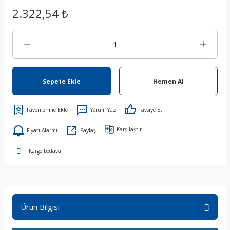
2.322,54 ₺
Sepete Ekle
Hemen Al
Yorum Yaz
Tavsiye Et
Karşılaştır
Fiyatı Alarmı
Paylaş
Kargo bedava
Ürün Bilgisi