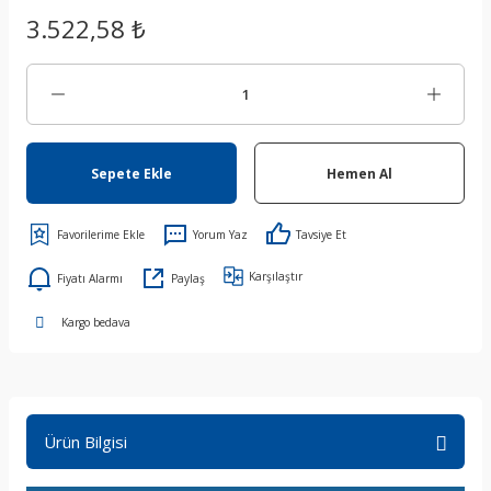
3.522,58 ₺
Sepete Ekle
Hemen Al
Yorum Yaz
Tavsiye Et
Karşılaştır
Fiyatı Alarmı
Paylaş
Kargo bedava
Ürün Bilgisi