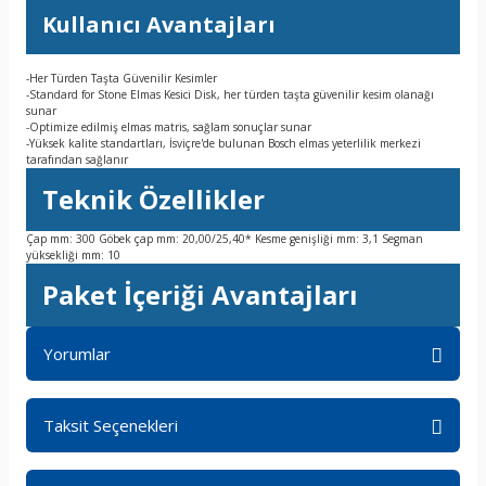
Kullanıcı Avantajları
-Her Türden Taşta Güvenilir Kesimler
-Standard for Stone Elmas Kesici Disk, her türden taşta güvenilir kesim olanağı
sunar
-Optimize edilmiş elmas matris, sağlam sonuçlar sunar
-Yüksek kalite standartları, İsviçre'de bulunan Bosch elmas yeterlilik merkezi
tarafından sağlanır
Teknik Özellikler
Çap mm: 300 Göbek çap mm: 20,00/25,40* Kesme genişliği mm: 3,1 Segman
yüksekliği mm: 10
Paket İçeriği Avantajları
Yorumlar
Taksit Seçenekleri
Bu ürüne ilk yorumu siz yapın!