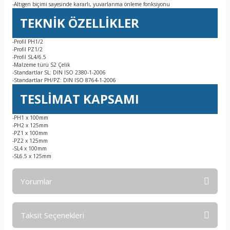
-Altıgen biçimi sayesinde kararlı, yuvarlanma önleme fonksiyonu
TEKNİK ÖZELLİKLER
-Profil PH1/2
-Profil PZ1/2
-Profil SL4/6.5
-Malzeme türü S2 Çelik
-Standartlar SL: DIN ISO 2380-1-2006
-Standartlar PH/PZ: DIN ISO 8764-1-2006
TESLİMAT KAPSAMI
-PH1 x 100mm
-PH2 x 125mm
-PZ1 x 100mm
-PZ2 x 125mm
-SL4 x 100mm
-SL6.5 x 125mm
Yorumlar
Taksit Seçenekleri
Bu ürüne ilk yorumu siz yapın!