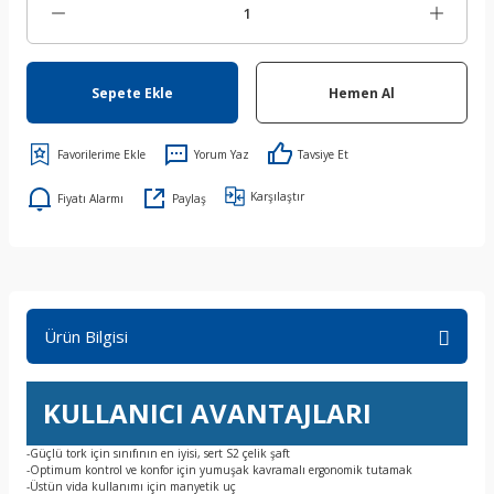
Sepete Ekle
Hemen Al
Yorum Yaz
Tavsiye Et
Karşılaştır
Fiyatı Alarmı
Paylaş
Ürün Bilgisi
KULLANICI AVANTAJLARI
-Güçlü tork için sınıfının en iyisi, sert S2 çelik şaft
-Optimum kontrol ve konfor için yumuşak kavramalı ergonomik tutamak
-Üstün vida kullanımı için manyetik uç