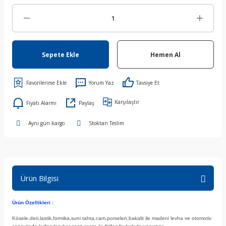
Sepete Ekle
Hemen Al
Yorum Yaz
Tavsiye Et
Karşılaştır
Fiyatı Alarmı
Paylaş
Aynı gün kargo
Stoktan Teslim
Ürün Bilgisi
Ürün Özellikleri :
Kösele,deri,lastik,formika,suni tahta,cam,porselen,bakalit ile madeni levha ve otomotiv