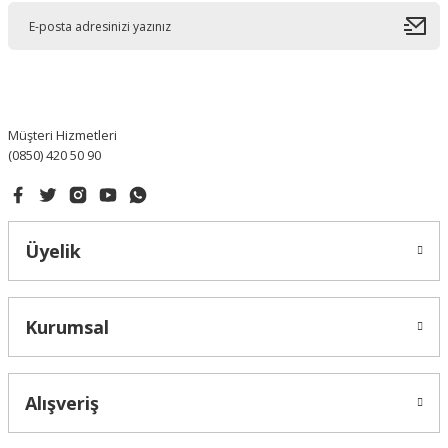
Ürün açıklamasında eksik bilgiler bulunuyor.
Ürün bilgilerinde hatalar bulunuyor.
Ürün fiyatı diğer sitelerden daha pahalı.
Bu ürüne benzer farklı alternatifler olmalı.
Müşteri Hizmetleri
(0850) 420 50 90
Gönder
Üyelik
Kurumsal
Alışveriş