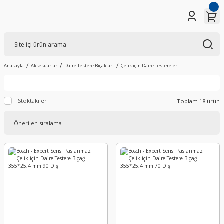
Anasayfa
Aksesuarlar
Daire Testere Bıçakları
Çelik için Daire Testereler
Stoktakiler
Toplam 18 ürün